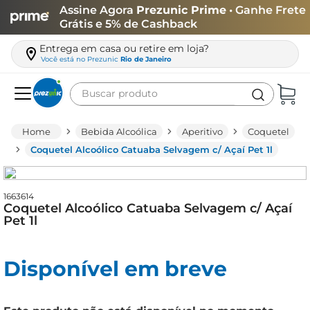
Assine Agora
Prezunic Prime
• Ganhe Frete
Grátis e 5% de Cashback
Entrega em casa ou retire em loja?
Você está no
Prezunic
Rio de Janeiro
Buscar produto
Termos mais buscados
Bebida Alcoólica
Aperitivo
Coquetel
carne
Coquetel Alcoólico Catuaba Selvagem c/ Açaí Pet 1l
leite
café
1663614
Coquetel Alcoólico Catuaba Selvagem c/ Açaí
queijo
Pet 1l
arroz
Disponível em breve
biscoito
azeite