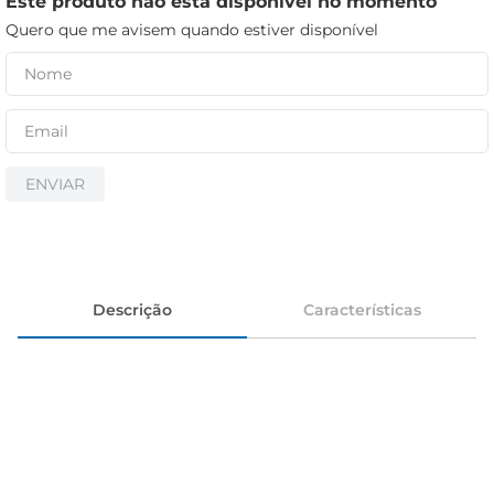
Este produto não está disponível no momento
iogurte
Quero que me avisem quando estiver disponível
papel higiênico
cerveja
ENVIAR
Descrição
Características