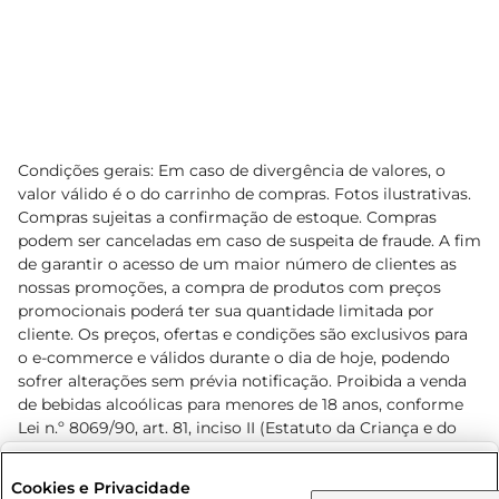
Condições gerais: Em caso de divergência de valores, o
valor válido é o do carrinho de compras. Fotos ilustrativas.
Compras sujeitas a confirmação de estoque. Compras
podem ser canceladas em caso de suspeita de fraude. A fim
de garantir o acesso de um maior número de clientes as
nossas promoções, a compra de produtos com preços
promocionais poderá ter sua quantidade limitada por
cliente. Os preços, ofertas e condições são exclusivos para
o e-commerce e válidos durante o dia de hoje, podendo
sofrer alterações sem prévia notificação. Proibida a venda
de bebidas alcoólicas para menores de 18 anos, conforme
Lei n.º 8069/90, art. 81, inciso II (Estatuto da Criança e do
Adolescente). Preços e condições exclusivos para o
www.prezunic.com.br
, podendo sofrer alterações sem aviso
Selecione sua região:
Cookies e Privacidade
prévio. O valor mínimo para as compras on-line é de R$