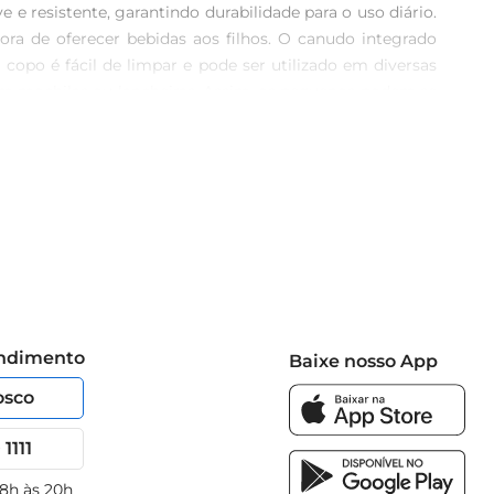
e e resistente, garantindo durabilidade para o uso diário. 
ora de oferecer bebidas aos filhos. O canudo integrado 
copo é fácil de limpar e pode ser utilizado em diversas 
em mochilas ou lancheiras. Assim, os pequenos podem se 
al:Plástico  \n Design: Mickey Mouse  \n Inclui canudo  
de e diversão em um só produto. É a escolha ideal para 
endimento
Baixe nosso App
osco
1111
 8h às 20h