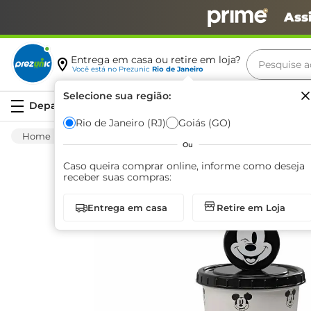
Ass
Pesquise aq
Entrega em casa ou retire em loja?
Você está no
Prezunic
Rio de Janeiro
Termos m
Selecione sua região:
Serviços
carne
Rio de Janeiro (RJ)
Goiás (GO)
Utilidades E Casa
Utensílios Para Cozinha
leite
Ou
café
Caso queira comprar online, informe como deseja
receber suas compras:
queijo
Entrega em casa
Retire em Loja
arroz
azeite
biscoit
cerveja
iogurte