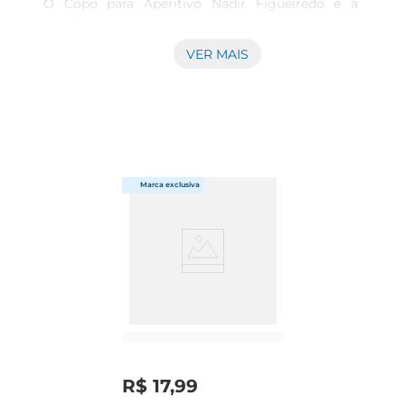
O Copo para Aperitivo Nadir Figueiredo é a 
escolha ideal para quem deseja trazer um toque 
de sofisticação e praticidade às suas reuniões e 
VER MAIS
celebrações.Com um design que combina beleza 
e funcionalidade, este copo é perfeito para servir 
uma variedade de bebidas, desde coquetéis até 
aperitivos, tornando cada momento ainda mais 
especial.

Design e Material de Qualidade

Fabricado em vidro de alta qualidade, o copo 
apresenta um acabamento impecável que 
valoriza a apresentação das bebidas. Seu formato 
ergonômico proporciona uma pegada 
confortável, permitindo que você desfrute de 
cada gole com facilidade. Além disso, o material 
é resistente e fácil de limpar, garantindo 
R$
17
,
99
durabilidade e praticidade no dia a dia.
