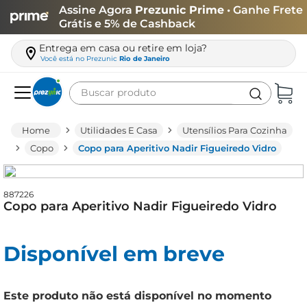
Assine Agora
Prezunic Prime
• Ganhe Frete
Grátis e 5% de Cashback
Entrega em casa ou retire em loja?
Você está no
Prezunic
Rio de Janeiro
Buscar produto
Termos mais buscados
Utilidades E Casa
Utensílios Para Cozinha
carne
Copo
Copo para Aperitivo Nadir Figueiredo Vidro
leite
café
887226
Copo para Aperitivo Nadir Figueiredo Vidro
queijo
arroz
Disponível em breve
azeite
biscoito
Este produto não está disponível no momento