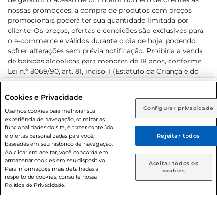
de garantir o acesso de um maior número de clientes as
nossas promoções, a compra de produtos com preços
promocionais poderá ter sua quantidade limitada por
cliente. Os preços, ofertas e condições são exclusivos para
o e-commerce e válidos durante o dia de hoje, podendo
sofrer alterações sem prévia notificação. Proibida a venda
de bebidas alcoólicas para menores de 18 anos, conforme
Lei n.º 8069/90, art. 81, inciso II (Estatuto da Criança e do
Adolescente). Preços e condições exclusivos para o
www.prezunic.com.br
, podendo sofrer alterações sem aviso
Selecione sua região:
Cookies e Privacidade
prévio. O valor mínimo para as compras on-line é de R$
Configurar privacidade
Rio de Janeiro (RJ)
Goiás (GO)
Usamos cookies para melhorar sua
80,00.
experiência de navegação, otimizar as
Ou
funcionalidades do site, e trazer conteúdo
e ofertas personalizadas para você,
Rejeitar todos
Caso queira comprar online, informe como deseja receber
baseadas em seu histórico de navegação.
suas compras:
Ao clicar em aceitar, você concorda em
armazenar cookies em seu dispositivo.
© 2026 Copyright. Todos os direitos
Aceitar todos os
Para informações mais detalhadas a
Entrega em casa
Retire em Loja
cookies
reservados Prezunic.
respeito de cookies, consulte nossa
Política de Privacidade.