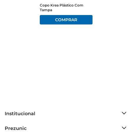
Copo Krea Plástico Com
Tampa
Versatilidade para Diferentes Ocasiões

Este copo é ideal para diversas situações, seja em 
festas, jantares ou encontros informais. Sua 
versatilidade permite que você o utilize em 
diferentes contextos, desde um elegante 
coquetel até um simples lanche com amigos. 
Com o Copo para Aperitivo Nadir Figueiredo, 
você pode criar uma atmosfera acolhedora e 
convidativa, perfeita para compartilhar bons 
momentos.

Especificações Técnicas

O Copo para Aperitivo Nadir Figueiredo possui 
Institucional
capacidade adequada para servir porções 
generosas de suas bebidas favoritas. Com um 
Sobre o Prezunic
Prezunic
design que se destaca pela simplicidade e 
Grupo Cencosud