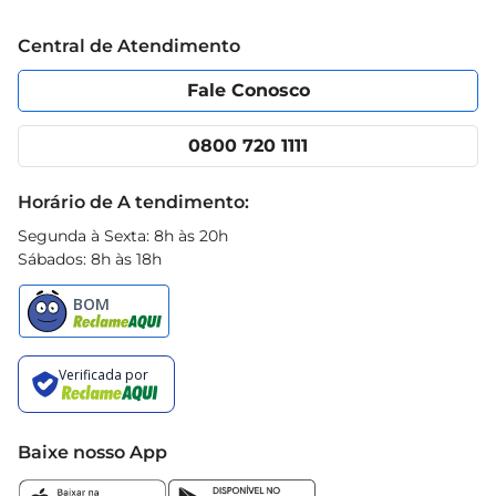
Trabalhe conosco
Blog Prezunic
Central de Atendimento
Política de Privacidade
Código de Ética
Portal do fornecedor
Encartes
Fale Conosco
Nossas lojas
App Prezunic
Cencosud Media
Clube Prezunic
0800 720 1111
Receitas
Black Friday
Horário de A tendimento:
Segunda à Sexta: 8h às 20h
Sábados: 8h às 18h
Baixe nosso App