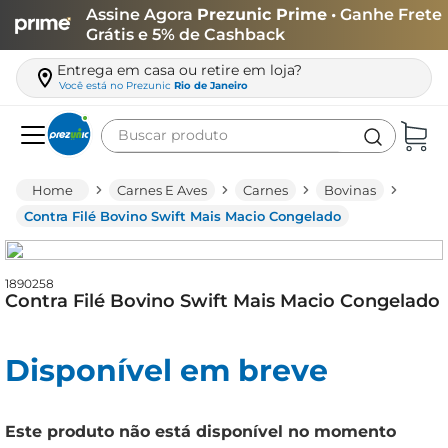
Assine Agora
Prezunic Prime
• Ganhe Frete
Grátis e 5% de Cashback
Entrega em casa ou retire em loja?
Você está no
Prezunic
Rio de Janeiro
Buscar produto
Termos mais buscados
Carnes E Aves
Carnes
Bovinas
carne
Contra Filé Bovino Swift Mais Macio Congelado
leite
café
1890258
Contra Filé Bovino Swift Mais Macio Congelado
queijo
arroz
Disponível em breve
biscoito
azeite
Este produto não está disponível no momento