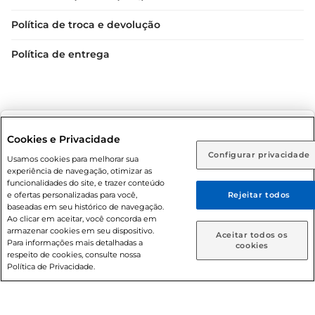
Política de troca e devolução
Política de entrega
Selecione sua região:
Cookies e Privacidade
Configurar privacidade
Rio de Janeiro (RJ)
Goiás (GO)
Usamos cookies para melhorar sua
Condições gerais: Em caso de divergência de valores, o
experiência de navegação, otimizar as
valor válido é o do carrinho de compras. Fotos ilustrativas.
Ou
funcionalidades do site, e trazer conteúdo
e ofertas personalizadas para você,
Rejeitar todos
Compras sujeitas a confirmação de estoque. Compras
Caso queira comprar online, informe como deseja receber
baseadas em seu histórico de navegação.
podem ser canceladas em caso de suspeita de fraude. A fim
suas compras:
Ao clicar em aceitar, você concorda em
de garantir o acesso de um maior número de clientes as
armazenar cookies em seu dispositivo.
Aceitar todos os
nossas promoções, a compra de produtos com preços
Para informações mais detalhadas a
Entrega em casa
Retire em Loja
cookies
respeito de cookies, consulte nossa
promocionais poderá ter sua quantidade limitada por
Política de Privacidade.
cliente. Os preços, ofertas e condições são exclusivos para
o e-commerce e válidos durante o dia de hoje, podendo
sofrer alterações sem prévia notificação. Proibida a venda