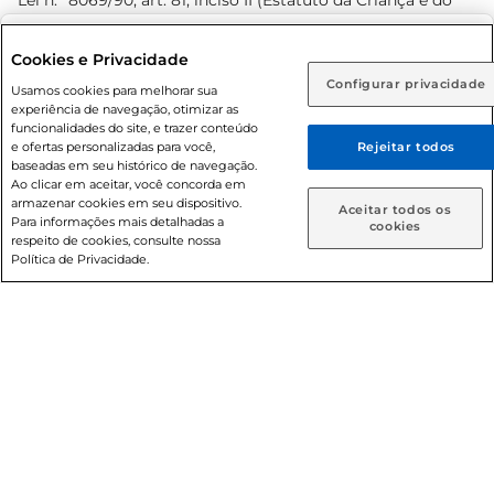
Lei n.º 8069/90, art. 81, inciso II (Estatuto da Criança e do
Adolescente). Preços e condições exclusivos para o
www.prezunic.com.br
, podendo sofrer alterações sem aviso
Selecione sua região:
Cookies e Privacidade
prévio. O valor mínimo para as compras on-line é de R$
Configurar privacidade
Rio de Janeiro (RJ)
Goiás (GO)
Usamos cookies para melhorar sua
80,00.
experiência de navegação, otimizar as
Ou
funcionalidades do site, e trazer conteúdo
e ofertas personalizadas para você,
Rejeitar todos
Caso queira comprar online, informe como deseja receber
baseadas em seu histórico de navegação.
suas compras:
Ao clicar em aceitar, você concorda em
armazenar cookies em seu dispositivo.
© 2026 Copyright. Todos os direitos
Aceitar todos os
Para informações mais detalhadas a
Entrega em casa
Retire em Loja
cookies
reservados Prezunic.
respeito de cookies, consulte nossa
Política de Privacidade.
Cencosud Brasil Comercial SA.CNPJ sob n° 39.346.861/0350-
38 . Sediada na Av. das Nações Unidas, 12.995, 21º andar, CEP:
04.578-000, Bairro Brooklin Paulista, na cidade de São Paulo
- SP.