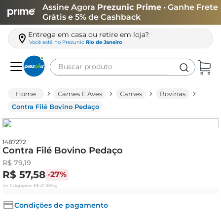
Assine Agora
Prezunic Prime
• Ganhe Frete
Grátis e 5% de Cashback
Entrega em casa ou retire em loja?
Você está no
Prezunic
Rio de Janeiro
Buscar produto
Termos mais buscados
Carnes E Aves
Carnes
Bovinas
carne
Contra Filé Bovino Pedaço
leite
café
1487272
Contra Filé Bovino Pedaço
queijo
R$
79
,
19
arroz
R$
57
,
58
-
27%
azeite
Un.
1.2kg
aprox.
•
R$
47
,
98
/kg
biscoito
Condições de pagamento