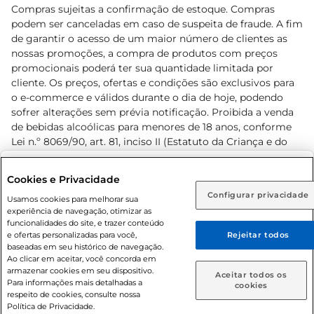
Compras sujeitas a confirmação de estoque. Compras
podem ser canceladas em caso de suspeita de fraude. A fim
de garantir o acesso de um maior número de clientes as
nossas promoções, a compra de produtos com preços
promocionais poderá ter sua quantidade limitada por
cliente. Os preços, ofertas e condições são exclusivos para
o e-commerce e válidos durante o dia de hoje, podendo
sofrer alterações sem prévia notificação. Proibida a venda
de bebidas alcoólicas para menores de 18 anos, conforme
Lei n.º 8069/90, art. 81, inciso II (Estatuto da Criança e do
Adolescente). Preços e condições exclusivos para o
www.prezunic.com.br
, podendo sofrer alterações sem aviso
Selecione sua região:
Cookies e Privacidade
prévio. O valor mínimo para as compras on-line é de R$
Configurar privacidade
Rio de Janeiro (RJ)
Goiás (GO)
Usamos cookies para melhorar sua
80,00.
experiência de navegação, otimizar as
Ou
funcionalidades do site, e trazer conteúdo
e ofertas personalizadas para você,
Rejeitar todos
Caso queira comprar online, informe como deseja receber
baseadas em seu histórico de navegação.
suas compras:
Ao clicar em aceitar, você concorda em
armazenar cookies em seu dispositivo.
© 2026 Copyright. Todos os direitos
Aceitar todos os
Para informações mais detalhadas a
Entrega em casa
Retire em Loja
cookies
reservados Prezunic.
respeito de cookies, consulte nossa
Política de Privacidade.