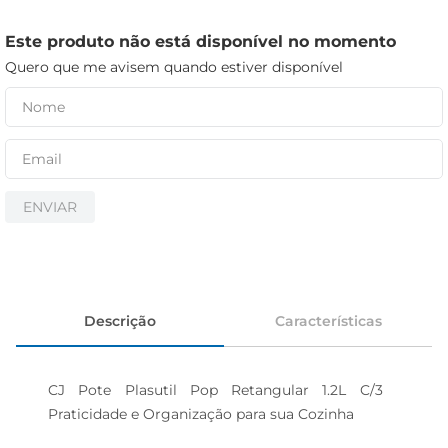
cerveja
iogurte
Este produto não está disponível no momento
Quero que me avisem quando estiver disponível
papel higiênico
ENVIAR
Descrição
Características
CJ Pote Plasutil Pop Retangular 1.2L C/3  
Praticidade e Organização para sua Cozinha
