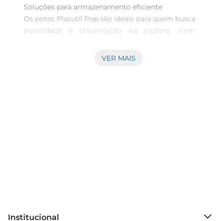
Soluções para armazenamento eficiente

Os potes Plasutil Pop são ideais para quem busca 
praticidade e organização na cozinha. Com 
capacidade de 1.2 litros, este conjunto com três 
unidades é perfeito para armazenar alimentos de 
VER MAIS
forma segura e otimizada. Seja para guardar 
ingredientes secos, sobras de refeições ou 
lanches, esses potes garantem que seus 
alimentos permaneçam frescos e bem 
conservados.

Design funcional e versátil

O design retangular dos potes facilita o 
empilhamento e a disposição em armários e 
geladeiras, aproveitando melhor o espaço 
disponível. Fabricados em plástico de alta 
qualidade, os potes são leves e resistentes, 
tornandose uma opção prática para o dia a dia. 
Institucional
Além disso,a transparência do material permite 