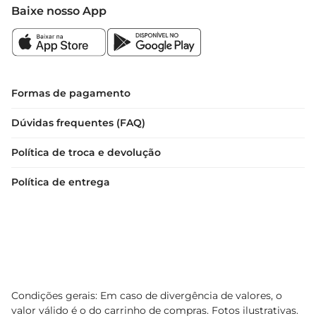
adequados para o armazenamento de alimentos, 
Baixe nosso App
mas não devem ser utilizados em microondas ou 
fornos. Mantenhaos fora do alcance de crianças 
para evitar acidentes.

Especificações do produto

Formas de pagamento
 Capacidade: 1.2 litros por pote

Dúvidas frequentes (FAQ)
 Material: Plástico

 Quantidade: 3 unidades

Política de troca e devolução
 Dimensões: ideal para otimizar o espaço na sua 
cozinha
Política de entrega
Condições gerais: Em caso de divergência de valores, o
valor válido é o do carrinho de compras. Fotos ilustrativas.