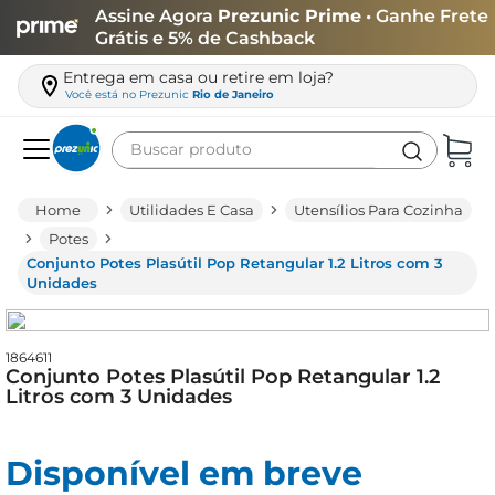
Assine Agora
Prezunic Prime
• Ganhe Frete
Grátis e 5% de Cashback
Entrega em casa ou retire em loja?
Você está no
Prezunic
Rio de Janeiro
Buscar produto
Termos mais buscados
Utilidades E Casa
Utensílios Para Cozinha
carne
Potes
Conjunto Potes Plasútil Pop Retangular 1.2 Litros com 3
leite
Unidades
café
queijo
1864611
Conjunto Potes Plasútil Pop Retangular 1.2
arroz
Litros com 3 Unidades
azeite
biscoito
Disponível em breve