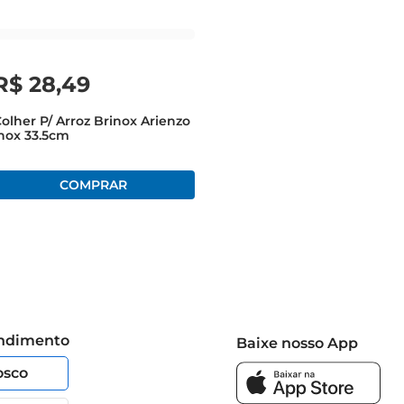
R$
28
,
49
olher P/ Arroz Brinox Arienzo
nox 33.5cm
endimento
Baixe nosso App
osco