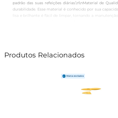
padrão das suas refeições diárias.\n\nMaterial de Qual
durabilidade. Esse material é conhecido por sua capacid
lisa e brilhante é fácil de limpar, tornando a manuten
se adapta confortavelmente à mão, proporcionando uma p
seja desfrutada sem desconforto. O equilíbrio perfeito e
para Diferentes Ocasiões  \nSeja para um jantar românt
a diversas situações. Eles podem ser usados com umavarie
um excelente complemento para a sua coleção de utensí
Produtos Relacionados
de comprimento. O design é pensado para facilitar o ma
aspecto elegante, mas também assegura que os garfos sej