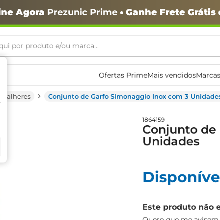
ine Agora
Prezunic Prime
• Ganhe Frete Grátis
ui por produto e/ou marca...
ais buscados
Ofertas Prime
Mais vendidos
Marcas
Talheres
Conjunto de Garfo Simonaggio Inox com 3 Unidade
1864159
Conjunto de
Unidades
o
Disponíve
Este produto não 
igiênico
Quero que me avisem q