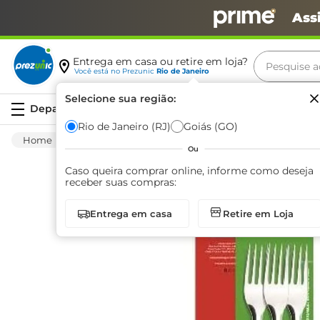
Ass
Pesquise aq
Entrega em casa ou retire em loja?
Você está no
Prezunic
Rio de Janeiro
Termos m
Selecione sua região:
Serviços
carne
Rio de Janeiro (RJ)
Goiás (GO)
Utilidades E Casa
Utensílios Para Cozinha
leite
Ou
café
Caso queira comprar online, informe como deseja
receber suas compras:
queijo
Entrega em casa
Retire em Loja
azeite
biscoit
arroz
iogurte
papel h