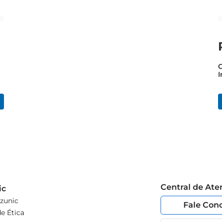
C
I
Central de At
ic
zunic
Fale Con
e Ética