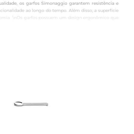
qualidade, os garfos Simonaggio garantem resistência e 
cionalidade ao longo do tempo. Além disso, a superfície 
rgonomia  \nOs garfos possuem um design ergonômico que 
pecialmente importante para garantir que cada refeição 
o dia a dia, semabrir mão da elegância.\n\nVersatilidade 
 Simonaggio são versáteis o suficiente para se adequar 
aborados. Essa versatilidade faz com que o conjunto seja 
ém três garfos, cada um medindo aproximadamente 20 cm 
isso, o acabamento em aço inoxidável não só confere um 
nda mais a limpeza após as refeições.