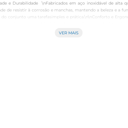
idade e Durabilidade  \nFabricados em aço inoxidável de alta 
ade de resistir à corrosão e manchas, mantendo a beleza e a fun
ção do conjunto uma tarefasimples e prática.\n\nConforto e E
egada segura e estável durante o uso. Essa característica é es
ntre peso e design torna esses garfos uma escolha prática para 
VER MAIS
ico, uma reunião com amigos ou um almoço em família, os garfos
dade de pratos, desde saladas frescas até pratos principais el
lios de mesa.\n\nEspecificações Técnicas  \nO conjunto cont
nuseio e o uso, tornando cada refeição mais agradável. Além d
am seguros para uso em máquinas de lavar louça, facilitando ai