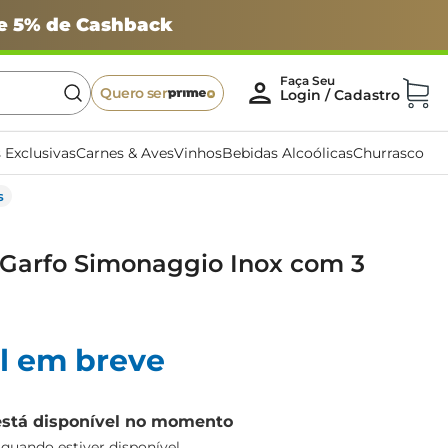
 e 5% de Cashback
Quero ser
 Exclusivas
Carnes & Aves
Vinhos
Bebidas Alcoólicas
Churrasco
s
 Garfo Simonaggio Inox com 3
l em breve
está disponível no momento
uando estiver disponível