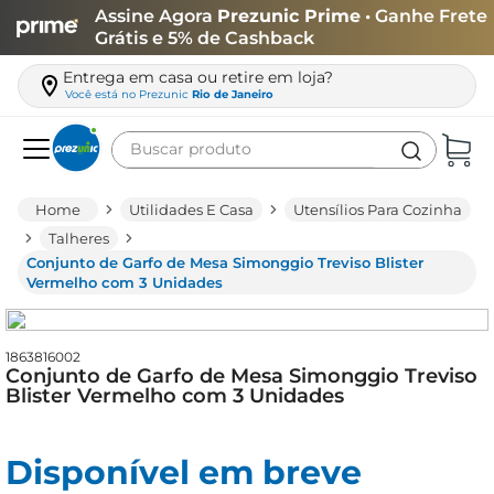
Assine Agora
Prezunic Prime
• Ganhe Frete
Grátis e 5% de Cashback
Entrega em casa ou retire em loja?
Você está no
Prezunic
Rio de Janeiro
Buscar produto
Termos mais buscados
Utilidades E Casa
Utensílios Para Cozinha
carne
Talheres
Conjunto de Garfo de Mesa Simonggio Treviso Blister
leite
Vermelho com 3 Unidades
café
queijo
1863816002
Conjunto de Garfo de Mesa Simonggio Treviso
biscoito
Blister Vermelho com 3 Unidades
azeite
arroz
Disponível em breve