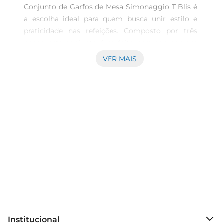
Conjunto de Garfos de Mesa Simonaggio T Blis é 
a escolha ideal para quem busca unir estilo e 
praticidade nas refeições. Composto por três 
peças, este conjunto é perfeito para compor sua 
mesa com um toque de sofisticação. A cor 
VER MAIS
vermelha vibrante traz um novo ar ao ambiente, 
tornando suas refeições mais alegres e 
convidativas.\n\nMaterial de 
Qualidade\nProduzidos em aço inoxidável de alta 
qualidade, os garfos garantem durabilidade e 
resistência ao desgaste do dia a dia. O 
acabamento polido proporciona um brilho 
especial, que se destaca em qualquer ocasião, 
seja em um jantar casual ou em uma celebração 
especial. Além disso, o material é fácil de limpar, 
garantindo que a manutenção do conjunto seja 
descomplicada.\n\nConforto e Ergonomia\nOs 
garfos possuem um design ergonômico que 
Institucional
proporcionaconforto durante o uso. Seu peso 