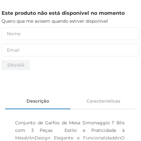
iogurte
papel higiênico
Este produto não está disponível no momento
Quero que me avisem quando estiver disponível
cerveja
ENVIAR
Descrição
Características
Conjunto de Garfos de Mesa Simonaggio T Blis 
com 3 Peças  Estilo e Praticidade à 
Mesa\n\nDesign Elegante e Funcionalidade\nO 