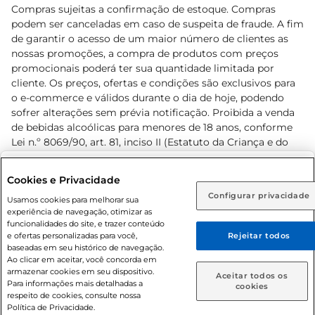
Compras sujeitas a confirmação de estoque. Compras
podem ser canceladas em caso de suspeita de fraude. A fim
de garantir o acesso de um maior número de clientes as
nossas promoções, a compra de produtos com preços
promocionais poderá ter sua quantidade limitada por
cliente. Os preços, ofertas e condições são exclusivos para
o e-commerce e válidos durante o dia de hoje, podendo
sofrer alterações sem prévia notificação. Proibida a venda
de bebidas alcoólicas para menores de 18 anos, conforme
Lei n.º 8069/90, art. 81, inciso II (Estatuto da Criança e do
Adolescente). Preços e condições exclusivos para o
www.prezunic.com.br
, podendo sofrer alterações sem aviso
Selecione sua região:
Cookies e Privacidade
prévio. O valor mínimo para as compras on-line é de R$
Configurar privacidade
Rio de Janeiro (RJ)
Goiás (GO)
Usamos cookies para melhorar sua
80,00.
experiência de navegação, otimizar as
Ou
funcionalidades do site, e trazer conteúdo
e ofertas personalizadas para você,
Rejeitar todos
Caso queira comprar online, informe como deseja receber
baseadas em seu histórico de navegação.
suas compras:
Ao clicar em aceitar, você concorda em
armazenar cookies em seu dispositivo.
© 2026 Copyright. Todos os direitos
Aceitar todos os
Para informações mais detalhadas a
Entrega em casa
Retire em Loja
cookies
reservados Prezunic.
respeito de cookies, consulte nossa
Política de Privacidade.