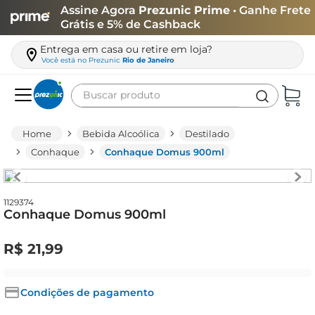
Assine Agora
Prezunic Prime
• Ganhe Frete
Grátis e 5% de Cashback
Entrega em casa ou retire em loja?
Você está no
Prezunic
Rio de Janeiro
Buscar produto
Termos mais buscados
Bebida Alcoólica
Destilado
carne
Conhaque
Conhaque Domus 900ml
leite
café
1129374
Conhaque Domus 900ml
queijo
azeite
R$
21
,
99
biscoito
arroz
Condições de pagamento