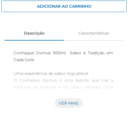
iogurte
ADICIONAR AO CARRINHO
papel higiênico
cerveja
Descrição
Características
Conhaque Domus 900ml  Sabor e Tradição em 
Cada Gole

Uma experiência de sabor inigualável  

O Conhaque Domus é uma bebida que traz a 
essência da tradição e do sabor refinado. Com 
900ml de puro prazer, este conhaque é ideal para 
momentos de celebração ou para desfrutar em 
VER MAIS
um momento de relaxamento. Sua produção 
cuidadosa e seleção de ingredientes garantem 
uma experiência sensorial única, que agrada 