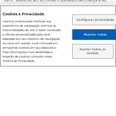
Lei n.º 8069/90, art. 81, inciso II (Estatuto da Criança e do
Adolescente). Preços e condições exclusivos para o
www.prezunic.com.br
, podendo sofrer alterações sem aviso
Selecione sua região:
Cookies e Privacidade
prévio. O valor mínimo para as compras on-line é de R$
Configurar privacidade
Rio de Janeiro (RJ)
Goiás (GO)
Usamos cookies para melhorar sua
80,00.
experiência de navegação, otimizar as
Ou
funcionalidades do site, e trazer conteúdo
e ofertas personalizadas para você,
Rejeitar todos
Caso queira comprar online, informe como deseja receber
baseadas em seu histórico de navegação.
suas compras:
Ao clicar em aceitar, você concorda em
armazenar cookies em seu dispositivo.
© 2026 Copyright. Todos os direitos
Aceitar todos os
Para informações mais detalhadas a
Entrega em casa
Retire em Loja
cookies
reservados Prezunic.
respeito de cookies, consulte nossa
Política de Privacidade.
Cencosud Brasil Comercial SA.CNPJ sob n° 39.346.861/0350-
38 . Sediada na Av. das Nações Unidas, 12.995, 21º andar, CEP:
04.578-000, Bairro Brooklin Paulista, na cidade de São Paulo
- SP.