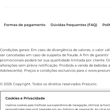
Formas de pagamento
Dúvidas frequentes (FAQ)
Polí
Condições gerais: Em caso de divergência de valores, o valor v
ser canceladas em caso de suspeita de fraude. A fim de garant
promocionais poderá ter sua quantidade limitada por cliente. Os
alterações sem prévia notificação. Proibida a venda de bebidas al
Adolescente). Preços e condições exclusivos para o
www.prezuni
© 2026 Copyright. Todos os direitos reservados Prezunic.
Cookies e Privacidade
Usamos cookies para melhorar sua experiência de navegação, otimizar as funcio
personalizadas para você, baseadas em seu histórico de navegação. Ao clicar