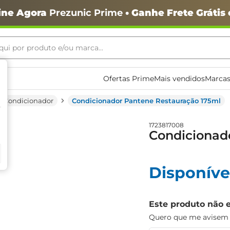
ine Agora
Prezunic Prime
• Ganhe Frete Grátis
ui por produto e/ou marca...
ais buscados
Ofertas Prime
Mais vendidos
Marcas
Condicionador
Condicionador Pantene Restauração 175ml
1723817008
Condicionad
Disponíve
o
Este produto não 
Quero que me avisem q
igiênico