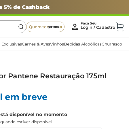
 e 5% de Cashback
Quero ser
 Exclusivas
Carnes & Aves
Vinhos
Bebidas Alcoólicas
Churrasco
or Pantene Restauração 175ml
l em breve
está disponível no momento
uando estiver disponível