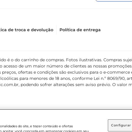
tica de troca e devolução
Política de entrega
álido é o do carrinho de compras. Fotos ilustrativas. Compras s
ir o acesso de um maior número de clientes as nossas promoçõe
 preços, ofertas e condições são exclusivos para o e-commerce e
coólicas para menores de 18 anos, conforme Lei n.º 8069/90, art. 
c.com.br
, podendo sofrer alterações sem aviso prévio. O valor 
Configurar
nalidades do site, e trazer conteúdo e ofertas
 em aceitar, você concorda em armazenar cookies em seu