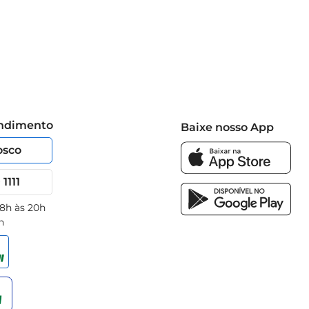
endimento
Baixe nosso App
osco
1111
 8h às 20h
h