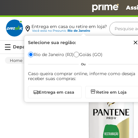
Ass
Pesquise aq
Entrega em casa ou retire em loja?
Você está no
Prezunic
Rio de Janeiro
Termos m
Selecione sua região:
Serviços
carne
Rio de Janeiro (RJ)
Goiás (GO)
Higiene E Beleza
Cuidado Com O Cabelo
leite
Ou
café
Caso queira comprar online, informe como deseja
receber suas compras:
queijo
Entrega em casa
Retire em Loja
azeite
biscoit
arroz
iogurte
papel h