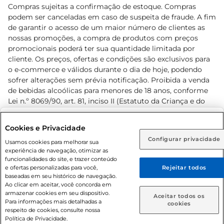
Compras sujeitas a confirmação de estoque. Compras
podem ser canceladas em caso de suspeita de fraude. A fim
de garantir o acesso de um maior número de clientes as
nossas promoções, a compra de produtos com preços
promocionais poderá ter sua quantidade limitada por
cliente. Os preços, ofertas e condições são exclusivos para
o e-commerce e válidos durante o dia de hoje, podendo
sofrer alterações sem prévia notificação. Proibida a venda
de bebidas alcoólicas para menores de 18 anos, conforme
Lei n.º 8069/90, art. 81, inciso II (Estatuto da Criança e do
Adolescente). Preços e condições exclusivos para o
www.prezunic.com.br
, podendo sofrer alterações sem aviso
Selecione sua região:
Cookies e Privacidade
prévio. O valor mínimo para as compras on-line é de R$
Configurar privacidade
Rio de Janeiro (RJ)
Goiás (GO)
Usamos cookies para melhorar sua
80,00.
experiência de navegação, otimizar as
Ou
funcionalidades do site, e trazer conteúdo
e ofertas personalizadas para você,
Rejeitar todos
Caso queira comprar online, informe como deseja receber
baseadas em seu histórico de navegação.
suas compras:
Ao clicar em aceitar, você concorda em
armazenar cookies em seu dispositivo.
© 2026 Copyright. Todos os direitos
Aceitar todos os
Para informações mais detalhadas a
Entrega em casa
Retire em Loja
cookies
reservados Prezunic.
respeito de cookies, consulte nossa
Política de Privacidade.