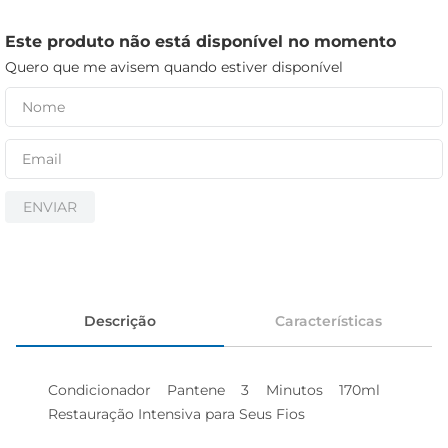
cerveja
iogurte
Este produto não está disponível no momento
Quero que me avisem quando estiver disponível
papel higiênico
ENVIAR
Descrição
Características
Condicionador Pantene 3 Minutos 170ml  
Restauração Intensiva para Seus Fios
