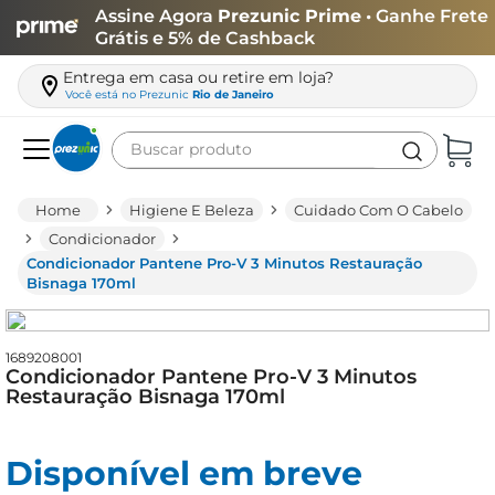
Assine Agora
Prezunic Prime
• Ganhe Frete
Grátis e 5% de Cashback
Entrega em casa ou retire em loja?
Você está no
Prezunic
Rio de Janeiro
Buscar produto
Termos mais buscados
Higiene E Beleza
Cuidado Com O Cabelo
carne
Condicionador
Condicionador Pantene Pro-V 3 Minutos Restauração
leite
Bisnaga 170ml
café
queijo
1689208001
Condicionador Pantene Pro-V 3 Minutos
arroz
Restauração Bisnaga 170ml
azeite
biscoito
Disponível em breve