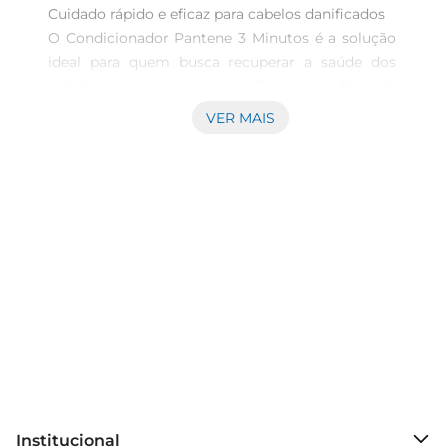
Cuidado rápido e eficaz para cabelos danificados  

O Condicionador Pantene 3 Minutos é a solução 
ideal para quem busca recuperar a saúde dos 
cabelos em pouco tempo. Com uma fórmula 
enriquecida, este produto proporciona uma 
VER MAIS
restauração intensa, agindo profundamente nas 
fibras capilares e promovendo um toque macio 
esedoso. Ideal para cabelos que passaram por 
processos químicos, exposição ao sol ou uso 
excessivo de ferramentas térmicas, ele oferece 
um tratamento prático e eficiente em apenas três 
minutos.

Fórmula poderosa e ingredientes selecionados  

Este condicionador contém uma combinação de 
ingredientes que trabalham em sinergia para 
revitalizar os fios. A tecnologia ProV, presente na 
fórmula, ajuda a fortalecer a estrutura capilar, 
Institucional
reduzindo a quebra e promovendo um brilho 