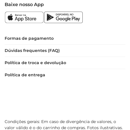
uma embalagem de 170ml, ideal para uso diário. 
Baixe nosso App
Sua fórmula leve não pesa nos fios e é adequada 
para todos os tipos de cabelo. Além disso,é 
dermatologicamente testado, garantindo 
segurança e eficácia no cuidado capilar.
Formas de pagamento
Dúvidas frequentes (FAQ)
Política de troca e devolução
Política de entrega
Condições gerais: Em caso de divergência de valores, o
valor válido é o do carrinho de compras. Fotos ilustrativas.