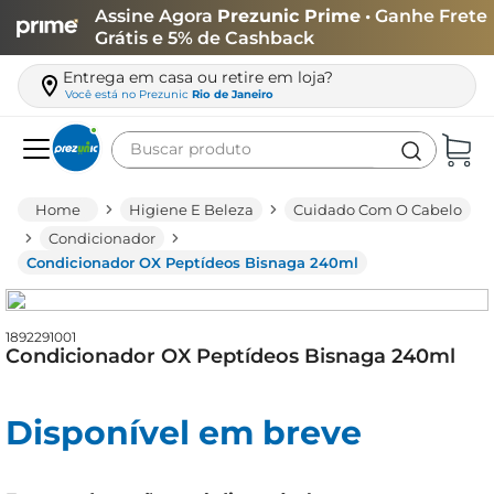
Assine Agora
Prezunic Prime
• Ganhe Frete
Grátis e 5% de Cashback
Entrega em casa ou retire em loja?
Você está no
Prezunic
Rio de Janeiro
Buscar produto
Termos mais buscados
Higiene E Beleza
Cuidado Com O Cabelo
carne
Condicionador
Condicionador OX Peptídeos Bisnaga 240ml
leite
café
1892291001
queijo
Condicionador OX Peptídeos Bisnaga 240ml
azeite
biscoito
Disponível em breve
arroz