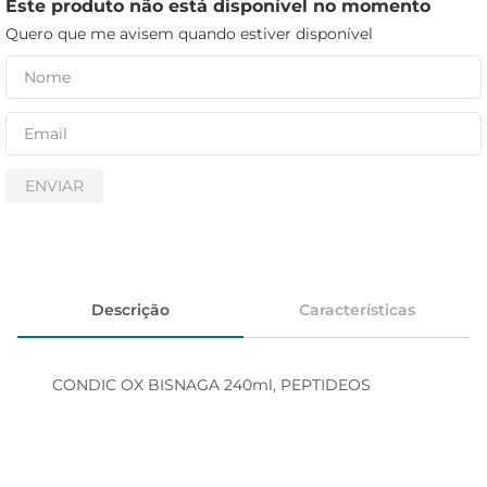
iogurte
Este produto não está disponível no momento
Quero que me avisem quando estiver disponível
papel higiênico
cerveja
ENVIAR
Descrição
Características
CONDIC OX BISNAGA 240ml, PEPTIDEOS