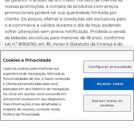
de garantir o acesso de um maior número de clientes as
nossas promoções, a compra de produtos com preços
promocionais poderá ter sua quantidade limitada por
cliente. Os preços, ofertas e condições são exclusivos para
o e-commerce e válidos durante o dia de hoje, podendo
sofrer alterações sem prévia notificação. Proibida a venda
de bebidas alcoólicas para menores de 18 anos, conforme
Lei n.º 8069/90, art. 81, inciso II (Estatuto da Criança e do
Adolescente). Preços e condições exclusivos para o
www.prezunic.com.br
, podendo sofrer alterações sem aviso
Selecione sua região:
Cookies e Privacidade
prévio. O valor mínimo para as compras on-line é de R$
Configurar privacidade
Rio de Janeiro (RJ)
Goiás (GO)
Usamos cookies para melhorar sua
80,00.
experiência de navegação, otimizar as
Ou
funcionalidades do site, e trazer conteúdo
e ofertas personalizadas para você,
Rejeitar todos
Caso queira comprar online, informe como deseja receber
baseadas em seu histórico de navegação.
suas compras:
Ao clicar em aceitar, você concorda em
armazenar cookies em seu dispositivo.
© 2026 Copyright. Todos os direitos
Aceitar todos os
Para informações mais detalhadas a
Entrega em casa
Retire em Loja
cookies
reservados Prezunic.
respeito de cookies, consulte nossa
Política de Privacidade.