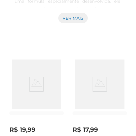
uma fórmula especialmente desenvolvida, ele 
proporciona hidratação profunda, deixando os 
fios macios e fáceis de pentear. A aplicação 
VER MAIS
regular deste condicionador ajuda a restaurar a 
umidade natural dos cabelos, prevenindo o 
ressecamento e promovendo um brilho intenso.

Ingredientes de Qualidade  

Este condicionador contém ativos que nutrem e 
revitalizam os cabelos, garantindo que cada fio 
receba o tratamento necessário. Os ingredientes 
são selecionados para oferecer benefícios que vão 
além da hidratação, como proteção contra danos 
e fortalecimento da estrutura capilar. Assim, você 
pode desfrutar de cabelos mais saudáveis e com 
aparência vibrante.

Fácil Aplicação e Resultados Visíveis  

A aplicação do Condicionador Kolene é simples e 
prática. Após o uso do shampoo, aplique uma 
R$
19
,
99
R$
17
,
99
quantidade adequada nos cabelos úmidos, 