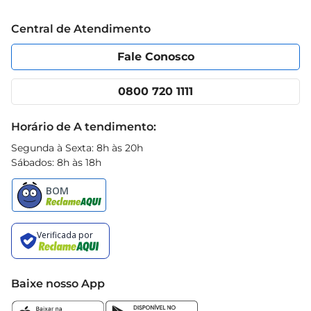
Trabalhe conosco
Blog Prezunic
Central de Atendimento
Política de Privacidade
Código de Ética
Portal do fornecedor
Encartes
Fale Conosco
Nossas lojas
App Prezunic
Cencosud Media
Clube Prezunic
0800 720 1111
Receitas
Black Friday
Horário de A tendimento:
Segunda à Sexta: 8h às 20h
Sábados: 8h às 18h
Baixe nosso App