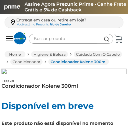
Assine Agora
Prezunic Prime
• Ganhe Frete
Grátis e 5% de Cashback
Entrega em casa ou retire em loja?
Você está no
Prezunic
Rio de Janeiro
Buscar produto
Termos mais buscados
Higiene E Beleza
Cuidado Com O Cabelo
carne
Condicionador
Condicionador Kolene 300ml
leite
café
1099391
Condicionador Kolene 300ml
queijo
biscoito
Disponível em breve
azeite
arroz
Este produto não está disponível no momento