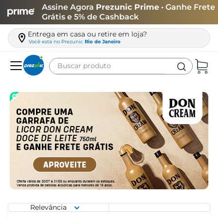
Assine Agora
Prezunic Prime
• Ganhe Frete
Grátis e 5% de Cashback
Entrega em casa ou retire em loja?
Você está no
Prezunic
Rio de Janeiro
Buscar produto
Termos mais buscados
carne
leite
café
queijo
azeite
biscoito
arroz
Relevância