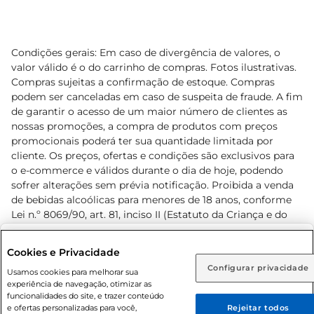
Condições gerais: Em caso de divergência de valores, o
valor válido é o do carrinho de compras. Fotos ilustrativas.
Compras sujeitas a confirmação de estoque. Compras
podem ser canceladas em caso de suspeita de fraude. A fim
de garantir o acesso de um maior número de clientes as
nossas promoções, a compra de produtos com preços
promocionais poderá ter sua quantidade limitada por
cliente. Os preços, ofertas e condições são exclusivos para
o e-commerce e válidos durante o dia de hoje, podendo
sofrer alterações sem prévia notificação. Proibida a venda
de bebidas alcoólicas para menores de 18 anos, conforme
Lei n.º 8069/90, art. 81, inciso II (Estatuto da Criança e do
Adolescente). Preços e condições exclusivos para o
www.prezunic.com.br
, podendo sofrer alterações sem aviso
Selecione sua região:
Cookies e Privacidade
prévio. O valor mínimo para as compras on-line é de R$
Configurar privacidade
Rio de Janeiro (RJ)
Goiás (GO)
Usamos cookies para melhorar sua
80,00.
experiência de navegação, otimizar as
Ou
funcionalidades do site, e trazer conteúdo
e ofertas personalizadas para você,
Rejeitar todos