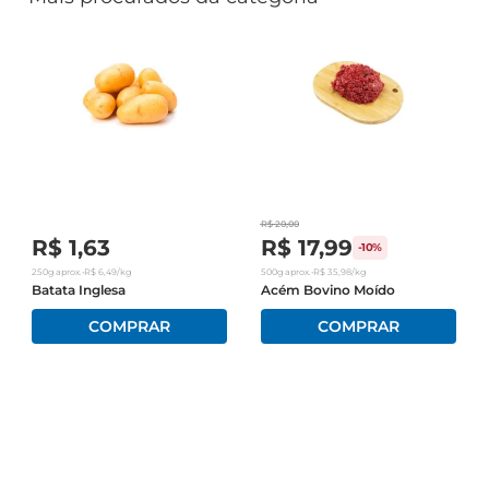
R$
20
,
00
R$
1
,
63
R$
17
,
99
-
10%
250g
aprox.
•
R$
6
,
49
/kg
500g
aprox.
•
R$
35
,
98
/kg
Batata Inglesa
Acém Bovino Moído