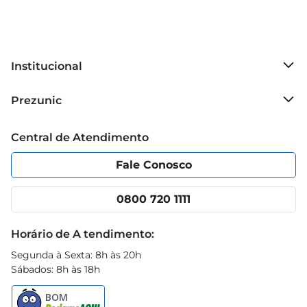
Institucional
Sobre o Prezunic
Prezunic
Grupo Cencosud
Trabalhe conosco
Blog Prezunic
Central de Atendimento
Política de Privacidade
Código de Ética
Portal do fornecedor
Encartes
Fale Conosco
Nossas lojas
App Prezunic
Cencosud Media
Clube Prezunic
0800 720 1111
Receitas
Black Friday
Horário de A tendimento:
Segunda à Sexta: 8h às 20h
Sábados: 8h às 18h