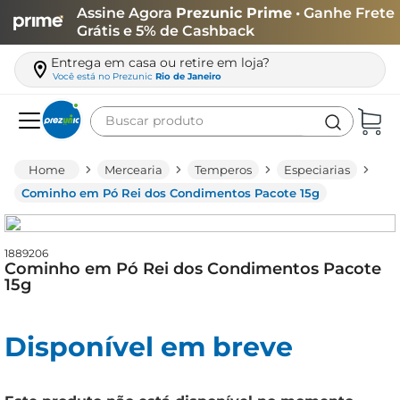
Assine Agora
Prezunic Prime
• Ganhe Frete
Grátis e 5% de Cashback
Entrega em casa ou retire em loja?
Você está no
Prezunic
Rio de Janeiro
Buscar produto
Termos mais buscados
Mercearia
Temperos
Especiarias
carne
Cominho em Pó Rei dos Condimentos Pacote 15g
leite
café
1889206
Cominho em Pó Rei dos Condimentos Pacote
queijo
15g
azeite
Disponível em breve
biscoito
arroz