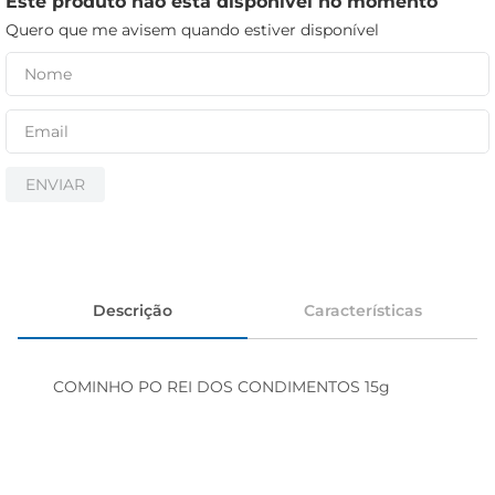
Este produto não está disponível no momento
iogurte
Quero que me avisem quando estiver disponível
papel higiênico
cerveja
ENVIAR
Descrição
Características
COMINHO PO REI DOS CONDIMENTOS 15g