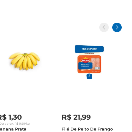
R$
1
,
30
R$
21
,
99
30g
aprox.
•
R$
9
,
99
/kg
anana Prata
Filé De Peito De Frango