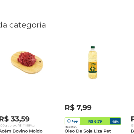
da categoria
R$
7
,
99
R$
33
,
59
R$ 6,79
App
-
15
%
800g
aprox.
•
R$
41
,
98
/kg
1
Máx 10 un.
Acém Bovino Moído
Óleo De Soja Liza Pet
B