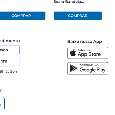
Seara Bandeja
Congelado 1Kg
endimento
Baixe nosso App
osco
1111
 8h às 20h
h