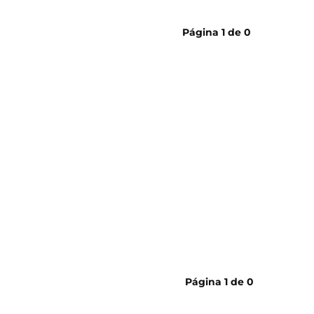
cerveja
Página
1
de
0
Página
1
de
0