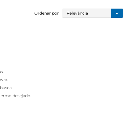
Ordenar por
Relevância
s.
avra.
 busca.
 termo desejado.