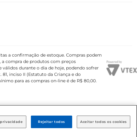
ujeitas a confirmação de estoque. Compras podem
s, a compra de produtos com preços
 válidos durante o dia de hoje, podendo sofrer
81, inciso II (Estatuto da Criança e do
mínimo para as compras on-line é de R$ 80,00.
 privacidade
Rejeitar todos
Aceitar todos os cookies
airro Brooklin Paulista, na cidade de São Paulo - SP.