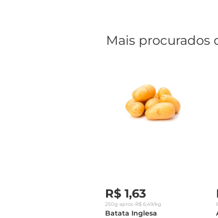
Mais procurados 
R$
1
,
63
250g
aprox.
•
R$
6
,
49
/kg
Batata Inglesa