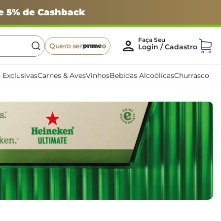
 e 5% de Cashback
Quero ser
 Exclusivas
Carnes & Aves
Vinhos
Bebidas Alcoólicas
Churrasco