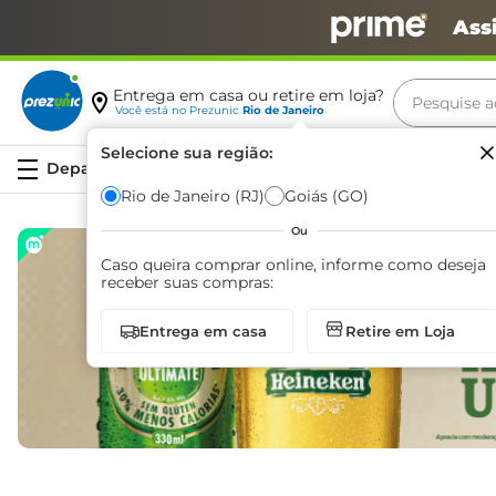
Ass
Pesquise aq
Entrega em casa ou retire em loja?
Você está no
Prezunic
Rio de Janeiro
Termos m
Selecione sua região:
Serviços
carne
Rio de Janeiro (RJ)
Goiás (GO)
leite
Ou
café
Caso queira comprar online, informe como deseja
receber suas compras:
queijo
Entrega em casa
Retire em Loja
biscoit
azeite
arroz
iogurte
papel h