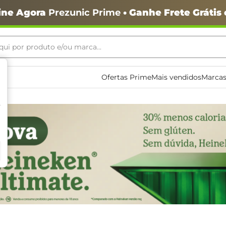
ine Agora
Prezunic Prime
• Ganhe Frete Grátis
ui por produto e/ou marca...
ais buscados
Ofertas Prime
Mais vendidos
Marcas
o
igiênico