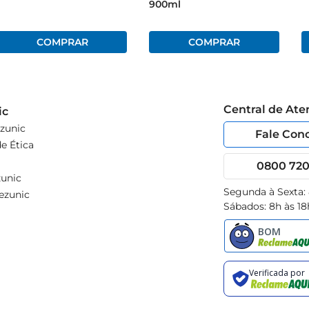
900ml
Central de At
ic
zunic
Fale Con
e Ética
0800 720 
unic
Segunda à Sexta:
ezunic
Sábados: 8h às 18