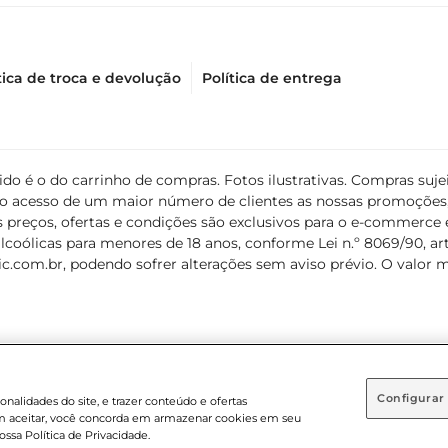
tica de troca e devolução
Política de entrega
álido é o do carrinho de compras. Fotos ilustrativas. Compras s
ir o acesso de um maior número de clientes as nossas promoçõe
 preços, ofertas e condições são exclusivos para o e-commerce e
coólicas para menores de 18 anos, conforme Lei n.º 8069/90, art. 
c.com.br
, podendo sofrer alterações sem aviso prévio. O valor 
Configurar
nalidades do site, e trazer conteúdo e ofertas
 em aceitar, você concorda em armazenar cookies em seu
 . Sediada na Av. das Nações Unidas, 12.995, 21º andar, CEP: 04.578-000, B
ossa Política de Privacidade.