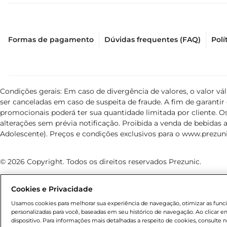
Formas de pagamento
Dúvidas frequentes (FAQ)
Polí
Condições gerais: Em caso de divergência de valores, o valor v
ser canceladas em caso de suspeita de fraude. A fim de garant
promocionais poderá ter sua quantidade limitada por cliente. Os
alterações sem prévia notificação. Proibida a venda de bebidas al
Adolescente). Preços e condições exclusivos para o
www.prezuni
© 2026 Copyright. Todos os direitos reservados Prezunic.
Cookies e Privacidade
Usamos cookies para melhorar sua experiência de navegação, otimizar as funcio
personalizadas para você, baseadas em seu histórico de navegação. Ao clicar
Cencosud Brasil Comercial SA.CNPJ sob n° 39.346.861/0350-38
dispositivo. Para informações mais detalhadas a respeito de cookies, consulte n