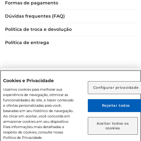
Formas de pagamento
Dúvidas frequentes (FAQ)
Política de troca e devolução
Política de entrega
Selecione sua região:
Cookies e Privacidade
Configurar privacidade
Rio de Janeiro (RJ)
Goiás (GO)
Usamos cookies para melhorar sua
Condições gerais: Em caso de divergência de valores, o
experiência de navegação, otimizar as
valor válido é o do carrinho de compras. Fotos ilustrativas.
Ou
funcionalidades do site, e trazer conteúdo
e ofertas personalizadas para você,
Rejeitar todos
Compras sujeitas a confirmação de estoque. Compras
Caso queira comprar online, informe como deseja receber
baseadas em seu histórico de navegação.
podem ser canceladas em caso de suspeita de fraude. A fim
suas compras:
Ao clicar em aceitar, você concorda em
de garantir o acesso de um maior número de clientes as
armazenar cookies em seu dispositivo.
Aceitar todos os
nossas promoções, a compra de produtos com preços
Para informações mais detalhadas a
Entrega em casa
Retire em Loja
cookies
respeito de cookies, consulte nossa
promocionais poderá ter sua quantidade limitada por
Política de Privacidade.
cliente. Os preços, ofertas e condições são exclusivos para