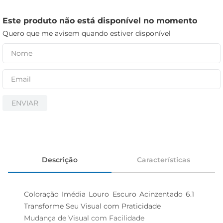
iogurte
papel higiênico
Este produto não está disponível no momento
Quero que me avisem quando estiver disponível
cerveja
ENVIAR
Descrição
Características
Coloração Imédia Louro Escuro Acinzentado 6.1  
Transforme Seu Visual com Praticidade

Mudança de Visual com Facilidade  
