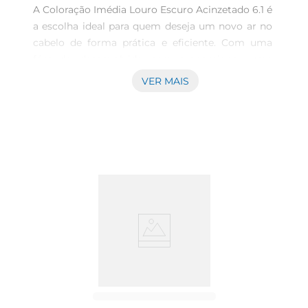
A Coloração Imédia Louro Escuro Acinzetado 6.1 é 
a escolha ideal para quem deseja um novo ar no 
cabelo de forma prática e eficiente. Com uma 
fórmula desenvolvida para proporcionar uma 
cobertura uniforme dos fios, essa coloração é 
VER MAIS
perfeita para quem busca um tom sofisticadoe 
moderno. O louro escuro acinzentado traz um 
toque de elegância, ideal para qualquer ocasião, 
seja no dia a dia ou em eventos especiais.

Fórmula Avançada para Cores Vibrantes  

Esta coloração é enriquecida com ingredientes 
que ajudam a cuidar dos fios enquantocolorem. A 
sua fórmula promove uma hidratação intensa, 
garantindo que os cabelos fiquem macios e 
brilhantes após a aplicação. Além disso, a 
coloração Imédia é fácil de aplicar, permitindo 
que você tenha um resultado profissional no 
conforto da sua casa.

Resultados Duradouros e Brilho Intenso  
