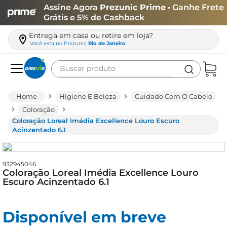
Assine Agora
Prezunic Prime
• Ganhe Frete
Grátis e 5% de Cashback
Entrega em casa ou retire em loja?
Você está no
Prezunic
Rio de Janeiro
Buscar produto
Termos mais buscados
Higiene E Beleza
Cuidado Com O Cabelo
carne
Coloração
Coloração Loreal Imédia Excellence Louro Escuro
leite
Acinzentado 6.1
café
queijo
932945046
Coloração Loreal Imédia Excellence Louro
azeite
Escuro Acinzentado 6.1
biscoito
arroz
Disponível em breve