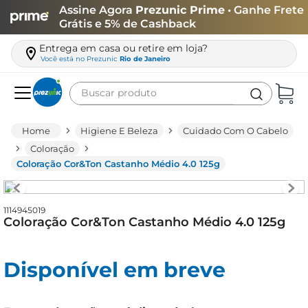
Assine Agora
Prezunic Prime
• Ganhe Frete
Grátis e 5% de Cashback
Entrega em casa ou retire em loja?
Você está no
Prezunic
Rio de Janeiro
Buscar produto
Termos mais buscados
Higiene E Beleza
Cuidado Com O Cabelo
carne
Coloração
Coloração Cor&Ton Castanho Médio 4.0 125g
leite
café
1114945019
queijo
Coloração Cor&Ton Castanho Médio 4.0 125g
arroz
biscoito
Disponível em breve
azeite