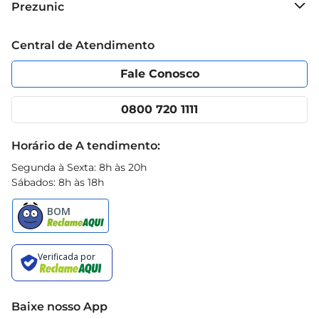
Prezunic
Grupo Cencosud
Trabalhe conosco
Blog Prezunic
Central de Atendimento
Política de Privacidade
Código de Ética
Portal do fornecedor
Encartes
Fale Conosco
Nossas lojas
App Prezunic
Cencosud Media
Clube Prezunic
0800 720 1111
Receitas
Black Friday
Horário de A tendimento:
Segunda à Sexta: 8h às 20h
Sábados: 8h às 18h
Baixe nosso App