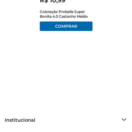
R$
10
,
99
Coloração Probelle Super
Bonita 4.0 Castanho Médio
Institucional
Sobre o Prezunic