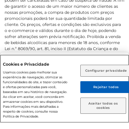
podem ser canceladas em caso de suspeita de fraude. A fim
de garantir o acesso de um maior número de clientes as
nossas promoções, a compra de produtos com preços
promocionais poderá ter sua quantidade limitada por
cliente. Os preços, ofertas e condições são exclusivos para
o e-commerce e válidos durante o dia de hoje, podendo
sofrer alterações sem prévia notificação. Proibida a venda
de bebidas alcoólicas para menores de 18 anos, conforme
Lei n.º 8069/90, art. 81, inciso II (Estatuto da Criança e do
Adolescente). Preços e condições exclusivos para o
www.prezunic.com.br
, podendo sofrer alterações sem aviso
Selecione sua região:
Cookies e Privacidade
prévio. O valor mínimo para as compras on-line é de R$
Configurar privacidade
Rio de Janeiro (RJ)
Goiás (GO)
Usamos cookies para melhorar sua
80,00.
experiência de navegação, otimizar as
Ou
funcionalidades do site, e trazer conteúdo
e ofertas personalizadas para você,
Rejeitar todos
Caso queira comprar online, informe como deseja receber
baseadas em seu histórico de navegação.
suas compras:
Ao clicar em aceitar, você concorda em
armazenar cookies em seu dispositivo.
© 2026 Copyright. Todos os direitos
Aceitar todos os
Para informações mais detalhadas a
Entrega em casa
Retire em Loja
cookies
reservados Prezunic.
respeito de cookies, consulte nossa
Política de Privacidade.