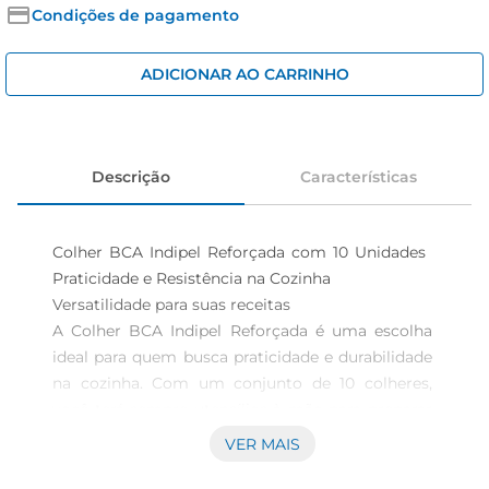
iogurte
Condições de pagamento
papel higiênico
ADICIONAR AO CARRINHO
cerveja
Descrição
Características
Colher BCA Indipel Reforçada com 10 Unidades  
Praticidade e Resistência na Cozinha

Versatilidade para suas receitas  

A Colher BCA Indipel Reforçada é uma escolha 
ideal para quem busca praticidade e durabilidade 
na cozinha. Com um conjunto de 10 colheres, 
você terá sempre utensílios à mão para preparar 
suas refeições. Seja para servir, misturar ou 
VER MAIS
cozinhar, essas colheres são perfeitas 
paradiversas aplicações, garantindo que você 