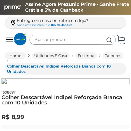
Assine Agora
Prezunic Prime
• Ganhe Frete
Grátis e 5% de Cashback
Entrega em casa ou retire em loja?
Você está no
Prezunic
Rio de Janeiro
Buscar produto
Termos mais buscados
Utilidades E Casa
Festinha
Talheres
carne
Colher Descartável Indipel Reforçada Branca com 10
leite
Unidades
café
queijo
1608697
Colher Descartável Indipel Reforçada Branca
biscoito
com 10 Unidades
azeite
R$
8
,
99
arroz