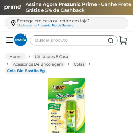
Assine Agora
Prezunic Prime
• Ganhe Frete
Grátis e 5% de Cashback
Entrega em casa ou retire em loja?
Você está no
Prezunic
Rio de Janeiro
Buscar produto
Termos mais buscados
Utilidades E Casa
carne
Acessórios De Bricolagem
Colas
Cola Bic Bastão 8g
leite
café
queijo
arroz
azeite
biscoito