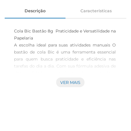
Descrição
Características
Cola Bic Bastão 8g  Praticidade e Versatilidade na 
Papelaria

A escolha ideal para suas atividades manuais O 
bastão de cola Bic é uma ferramenta essencial 
para quem busca praticidade e eficiência nas 
tarefas do dia a dia. Com sua fórmula adesiva de 
alta qualidade, proporciona colagem rápida e 
fácil de diversos materiais, como papel, cartolina, 
VER MAIS
papelão e até fotos. É perfeito para projetos 
escolares, artesanatos ou mesmo para pequenas 
reparações em casa.

Design compacto e fácil de usar O bastão de cola 
possui um design ergonômico e leve, pesando 
apenas 8g. Seu formato tubular permite um 
manuseio confortável e proporciona uma 