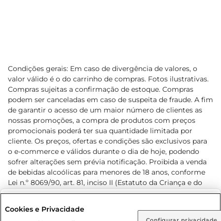
Condições gerais: Em caso de divergência de valores, o
valor válido é o do carrinho de compras. Fotos ilustrativas.
Compras sujeitas a confirmação de estoque. Compras
podem ser canceladas em caso de suspeita de fraude. A fim
de garantir o acesso de um maior número de clientes as
nossas promoções, a compra de produtos com preços
promocionais poderá ter sua quantidade limitada por
cliente. Os preços, ofertas e condições são exclusivos para
o e-commerce e válidos durante o dia de hoje, podendo
sofrer alterações sem prévia notificação. Proibida a venda
de bebidas alcoólicas para menores de 18 anos, conforme
Lei n.º 8069/90, art. 81, inciso II (Estatuto da Criança e do
Adolescente). Preços e condições exclusivos para o
www.prezunic.com.br
, podendo sofrer alterações sem aviso
Selecione sua região:
Cookies e Privacidade
prévio. O valor mínimo para as compras on-line é de R$
Configurar privacidade