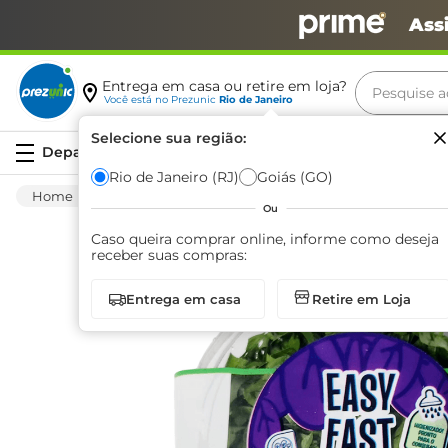
Ass
Pesquise aq
Entrega em casa ou retire em loja?
Você está no
Prezunic
Rio de Janeiro
Termos m
Selecione sua região:
Serviços
carne
Rio de Janeiro (RJ)
Goiás (GO)
Hortifruti
Temperos
Fresco
Coentro
leite
Ou
café
Caso queira comprar online, informe como deseja
receber suas compras:
queijo
Entrega em casa
Retire em Loja
azeite
biscoit
arroz
iogurte
papel h