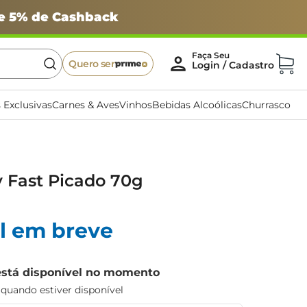
 e 5% de Cashback
Quero ser
 Exclusivas
Carnes & Aves
Vinhos
Bebidas Alcoólicas
Churrasco
 Fast Picado 70g
l em breve
está disponível no momento
uando estiver disponível