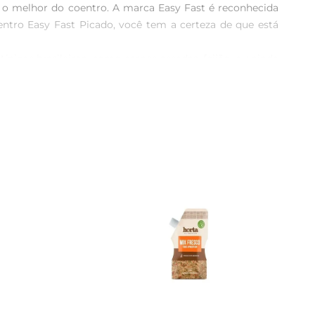
o melhor do coentro. A marca Easy Fast é reconhecida 
entro Easy Fast Picado, você tem a certeza de que está 
ípicos brasileiros, como carnes assadas, feijão, ou ainda 
os, trazendo frescor e aroma a cada garfada. O Coentro 
astronômicas