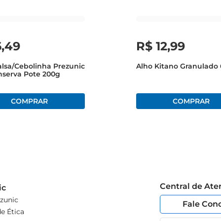
6
,
49
R$
12
,
99
alsa/Cebolinha Prezunic
Alho Kitano Granulado
serva Pote 200g
Central de At
ic
zunic
Fale Con
e Ética