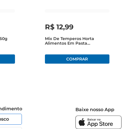
R$
12
,
99
 60g
Mix De Temperos Horta
Alimentos Em Pasta
Apimentado Fresco 150g
endimento
Baixe nosso App
osco