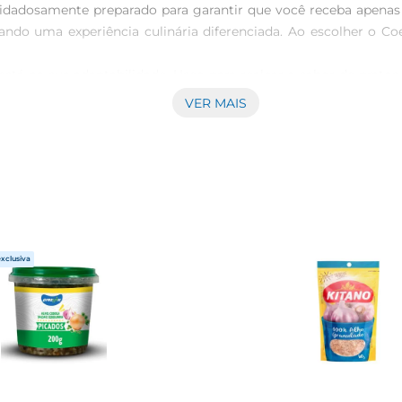
adosamente preparado para garantir que você receba apenas 
nando uma experiência culinária diferenciada. Ao escolher o Co
está na sua adaptabilidade. Useo para realçar o sabor de pratos t
isso, ele é uma excelente opção para incrementar sopas e cozid
VER MAIS
plorar novos sabores na cozinha de maneira rápida e fácil.

cance e transforme suas receitas em verdadeiras experiências g