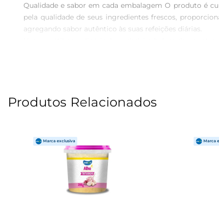
Qualidade e sabor em cada embalagem O produto é cuid
pela qualidade de seus ingredientes frescos, proporcio
agregando sabor autêntico às suas refeições diárias.

Uso versátil na culinária A verdadeira beleza do coentro 
em receitas de guacamole e molhos refrescantes. Além d
Easy Fast Picado é a escolha perfeita para quem deseja ex
Experimente a praticidade de ter ervas frescas ao seu al
Produtos Relacionados