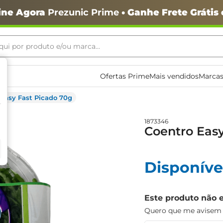
ine Agora
Prezunic Prime
• Ganhe Frete Grátis
ui por produto e/ou marca...
ais buscados
Ofertas Prime
Mais vendidos
Marcas
 Easy Fast Picado 70g
1873346
Coentro Easy
Disponíve
o
Este produto não 
Quero que me avisem q
igiênico