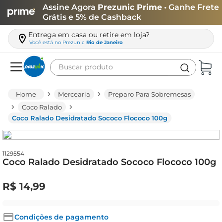
Assine Agora
Prezunic Prime
• Ganhe Frete
Grátis e 5% de Cashback
Entrega em casa ou retire em loja?
Você está no
Prezunic
Rio de Janeiro
Buscar produto
Termos mais buscados
Mercearia
Preparo Para Sobremesas
carne
Coco Ralado
Coco Ralado Desidratado Sococo Flococo 100g
leite
café
queijo
1129554
Coco Ralado Desidratado Sococo Flococo 100g
biscoito
R$
14
,
99
azeite
arroz
Condições de pagamento