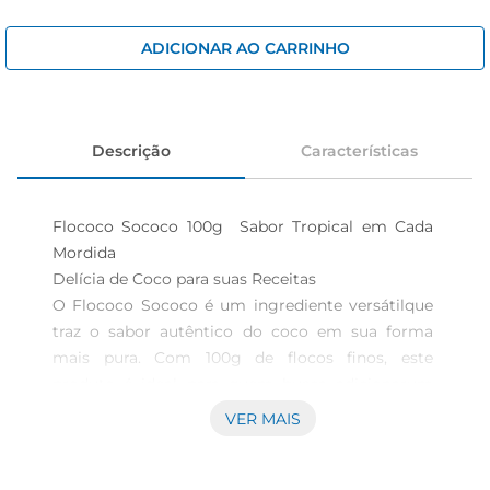
iogurte
papel higiênico
ADICIONAR AO CARRINHO
cerveja
Descrição
Características
Flococo Sococo 100g  Sabor Tropical em Cada 
Mordida

Delícia de Coco para suas Receitas

O Flococo Sococo é um ingrediente versátilque 
traz o sabor autêntico do coco em sua forma 
mais pura. Com 100g de flocos finos, este 
produto é ideal para quem busca adicionarum 
toque tropical a diversas preparações, desde 
VER MAIS
bolos e tortas até granolas e sobremesas. Sua 
textura leve e sabor adocicado tornamqualquer 
prato mais especial, proporcionando uma 