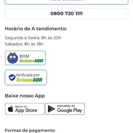
Nossas lojas
App Prezunic
Cencosud Media
Clube Prezunic
0800 720 1111
Receitas
Black Friday
Horário de A tendimento:
Segunda à Sexta: 8h às 20h
Sábados: 8h às 18h
Baixe nosso App
Formas de pagamento