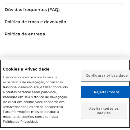
Dúvidas frequentes (FAQ)
Política de troca e devolução
Política de entrega
Selecione sua região:
Cookies e Privacidade
Configurar privacidade
Rio de Janeiro (RJ)
Goiás (GO)
Usamos cookies para melhorar sua
Condições gerais: Em caso de divergência de valores, o
experiência de navegação, otimizar as
valor válido é o do carrinho de compras. Fotos ilustrativas.
Ou
funcionalidades do site, e trazer conteúdo
e ofertas personalizadas para você,
Rejeitar todos
Compras sujeitas a confirmação de estoque. Compras
Caso queira comprar online, informe como deseja receber
baseadas em seu histórico de navegação.
podem ser canceladas em caso de suspeita de fraude. A fim
suas compras:
Ao clicar em aceitar, você concorda em
de garantir o acesso de um maior número de clientes as
armazenar cookies em seu dispositivo.
Aceitar todos os
nossas promoções, a compra de produtos com preços
Para informações mais detalhadas a
Entrega em casa
Retire em Loja
cookies
respeito de cookies, consulte nossa
promocionais poderá ter sua quantidade limitada por
Política de Privacidade.
cliente. Os preços, ofertas e condições são exclusivos para
o e-commerce e válidos durante o dia de hoje, podendo