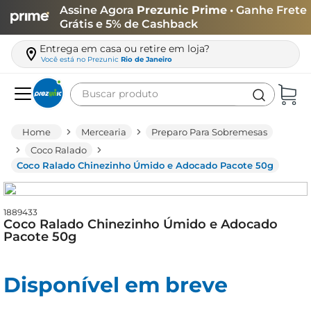
Assine Agora
Prezunic Prime
• Ganhe Frete
Grátis e 5% de Cashback
Entrega em casa ou retire em loja?
Você está no
Prezunic
Rio de Janeiro
Buscar produto
Termos mais buscados
Mercearia
Preparo Para Sobremesas
carne
Coco Ralado
Coco Ralado Chinezinho Úmido e Adocado Pacote 50g
leite
café
1889433
queijo
Coco Ralado Chinezinho Úmido e Adocado
Pacote 50g
arroz
azeite
Disponível em breve
biscoito