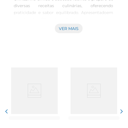
diversas receitas culinárias, oferecendo 
praticidade e sabor equilibrado. Apresentadoem 
pacote de 50g, é indicado para uso em 
preparações doces que pede a presença do sabor 
VER MAIS
característico do coco com um toque de doçura 
natural. Pode ser utilizado em bolos, tortas, 
sobremesas e ainda em complementos que 
valorizam o perfil açucarado e a textura úmida do 
coco. Qualidade e características do produto O 
coco ralado chega ao mercado sob a marca 
Chinezinho, reconhecida por atender demandas 
do segmento alimentar com produtos que 
combinam tradição e cuidado no processamento. 
O teor úmido do produto mantém a maciez 
característica do coco fresco, enquanto o 
adocicado suaviza seu sabor. Essa combinação 
favorece a harmonização com ingredientes 
variados e amplia as possibilidades de aplicação 