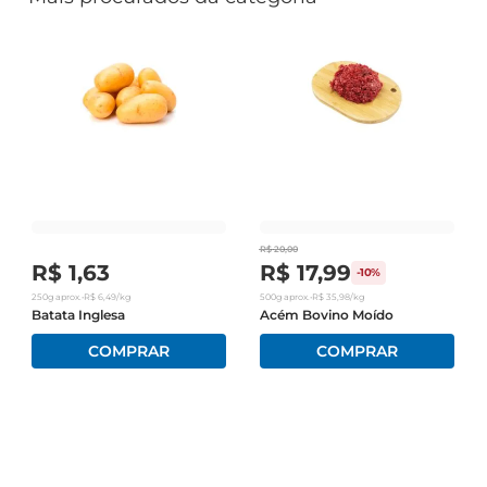
R$
20
,
00
R$
1
,
63
R$
17
,
99
-
10%
250g
aprox.
•
R$
6
,
49
/kg
500g
aprox.
•
R$
35
,
98
/kg
Batata Inglesa
Acém Bovino Moído