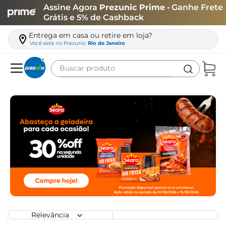
Assine Agora
Prezunic Prime
• Ganhe Frete
Grátis e 5% de Cashback
Entrega em casa ou retire em loja?
Você está no
Prezunic
Rio de Janeiro
Buscar produto
Termos mais buscados
carne
leite
café
queijo
biscoito
azeite
arroz
Relevância