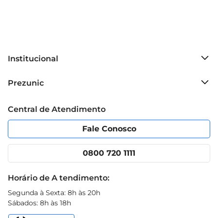
Institucional
Sobre o Prezunic
Prezunic
Grupo Cencosud
Trabalhe conosco
Blog Prezunic
Central de Atendimento
Política de Privacidade
Código de Ética
Portal do fornecedor
Encartes
Fale Conosco
Nossas lojas
App Prezunic
Cencosud Media
Clube Prezunic
0800 720 1111
Receitas
Black Friday
Horário de A tendimento:
Segunda à Sexta: 8h às 20h
Sábados: 8h às 18h