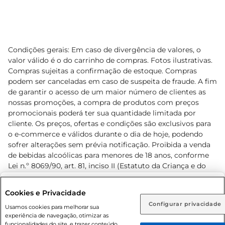
Condições gerais: Em caso de divergência de valores, o
valor válido é o do carrinho de compras. Fotos ilustrativas.
Compras sujeitas a confirmação de estoque. Compras
podem ser canceladas em caso de suspeita de fraude. A fim
de garantir o acesso de um maior número de clientes as
nossas promoções, a compra de produtos com preços
promocionais poderá ter sua quantidade limitada por
cliente. Os preços, ofertas e condições são exclusivos para
o e-commerce e válidos durante o dia de hoje, podendo
sofrer alterações sem prévia notificação. Proibida a venda
de bebidas alcoólicas para menores de 18 anos, conforme
Lei n.º 8069/90, art. 81, inciso II (Estatuto da Criança e do
Adolescente). Preços e condições exclusivos para o
www.prezunic.com.br
, podendo sofrer alterações sem aviso
Selecione sua região:
Cookies e Privacidade
prévio. O valor mínimo para as compras on-line é de R$
Configurar privacidade
Rio de Janeiro (RJ)
Goiás (GO)
Usamos cookies para melhorar sua
80,00.
experiência de navegação, otimizar as
Ou
funcionalidades do site, e trazer conteúdo