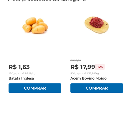
R$
20
,
00
R$
1
,
63
R$
17
,
99
-
10%
250g
aprox.
•
R$
6
,
49
/kg
500g
aprox.
•
R$
35
,
98
/kg
Batata Inglesa
Acém Bovino Moído