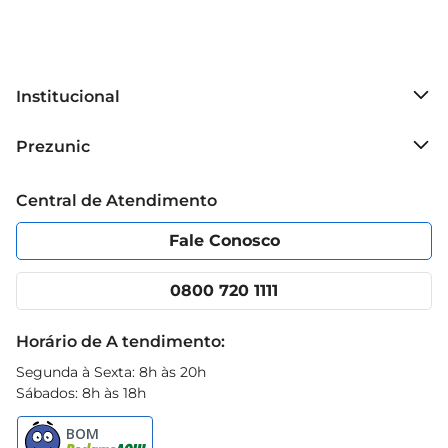
Institucional
Sobre o Prezunic
Prezunic
Grupo Cencosud
Trabalhe conosco
Blog Prezunic
Central de Atendimento
Política de Privacidade
Código de Ética
Portal do fornecedor
Encartes
Fale Conosco
Nossas lojas
App Prezunic
Cencosud Media
Clube Prezunic
0800 720 1111
Receitas
Black Friday
Horário de A tendimento:
Segunda à Sexta: 8h às 20h
Sábados: 8h às 18h