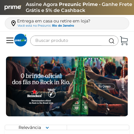
Assine Agora
Prezunic Prime
• Ganhe Frete
Grátis e 5% de Cashback
Entrega em casa ou retire em loja?
Você está no
Prezunic
Rio de Janeiro
Buscar produto
Termos mais buscados
carne
leite
café
queijo
azeite
biscoito
arroz
Relevância