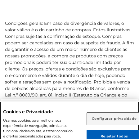
Condições gerais: Em caso de divergência de valores, o
valor válido é o do carrinho de compras. Fotos ilustrativas.
Compras sujeitas a confirmação de estoque. Compras
podem ser canceladas em caso de suspeita de fraude. A fim
de garantir o acesso de um maior número de clientes as
nossas promoções, a compra de produtos com preços
promocionais poderá ter sua quantidade limitada por
cliente. Os preços, ofertas e condições são exclusivos para
o e-commerce e válidos durante o dia de hoje, podendo
sofrer alterações sem prévia notificação. Proibida a venda
de bebidas alcoólicas para menores de 18 anos, conforme
Lei n.º 8069/90, art. 81, inciso II (Estatuto da Criança e do
Adolescente). Preços e condições exclusivos para o
www.prezunic.com.br
, podendo sofrer alterações sem aviso
Selecione sua região:
Cookies e Privacidade
prévio. O valor mínimo para as compras on-line é de R$
Configurar privacidade
Rio de Janeiro (RJ)
Goiás (GO)
Usamos cookies para melhorar sua
80,00.
experiência de navegação, otimizar as
Ou
funcionalidades do site, e trazer conteúdo
e ofertas personalizadas para você,
Rejeitar todos