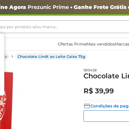
ine Agora
Prezunic Prime
• Ganhe Frete Grátis
ui por produto e/ou marca...
ais buscados
Ofertas Prime
Mais vendidos
Marcas
eito
Chocolate Lindt ao Leite Caixa 75g
1819438
Chocolate Li
R$
39
,
99
o
Condições de pa
igiênico