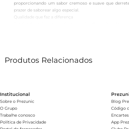
proporcionando um sabor cremoso e suave que derrete
prazer de saborear algo especial.

Qualidade que faz a diferença  

Produzido pela renomada marca Lindt, conhecida mun
combinação perfeita de cacau de alta qualidade e leit
Cada pedaço é uma celebração da tradição e da paixão pela
Versatilidade para diversas ocasiões  

O Chocolate Lindt ao Leite é perfeito para diferente
Produtos Relacionados
momento de autocuidado, ele se adapta a qualquer ocas
criações culinárias.

Informaçõestécnicas  

Este chocolate vem em uma embalagem prática de 75g, ide
opção que agrada a todos os paladares. A textura avel
Institucional
Prezun
Sobre o Prezunic
Blog Pre
O Grupo
Código d
Trabalhe conosco
Encartes
Política de Privacidade
App Prez