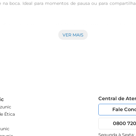
 na boca. Ideal para momentos de pausa ou para compartilh
dialmente pela sua excelência em chocolates, o produto é r
e fresco resulta em um chocolate que não só agrada ao palad
VER MAIS
 arte de fazer chocolate.

s situações. Seja como um presente sofisticado, um complemen
ião. Além disso, pode ser utilizado em receitas, como cobert
al para levar na bolsa ou na mochila. Com um equilíbrio perfe
udada e o aroma envolvente tornam cada degustação uma experiê
Central de At
ic
zunic
Fale Con
e Ética
0800 720 
unic
Segunda à Sexta: