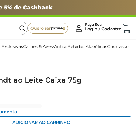
 e 5% de Cashback
Quero ser
 Exclusivas
Carnes & Aves
Vinhos
Bebidas Alcoólicas
Churrasco
ndt ao Leite Caixa 75g
gamento
ADICIONAR AO CARRINHO