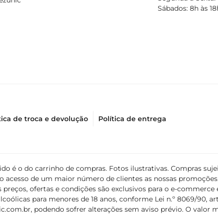
ezunic
Sábados: 8h às 18
tica de troca e devolução
Política de entrega
álido é o do carrinho de compras. Fotos ilustrativas. Compras s
ir o acesso de um maior número de clientes as nossas promoçõe
 preços, ofertas e condições são exclusivos para o e-commerce e
coólicas para menores de 18 anos, conforme Lei n.º 8069/90, art. 
c.com.br
, podendo sofrer alterações sem aviso prévio. O valor 