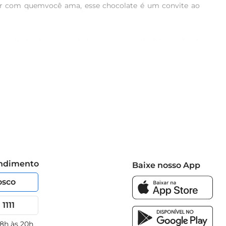
ar com quemvocê ama, esse chocolate é um convite ao 
esultado de um cuidadoso processo de fabricação. A 
ar, mas também traz a sensação de um produto premium. 
to para uma tábua de queijos ou simplesmente para um 
uras de bolos ou sobremesas, elevando o sabor de suas 
itoentre o doce do leite e o amargo do cacau, ele é uma 
ncia memorável.
endimento
Baixe nosso App
osco
1111
 8h às 20h