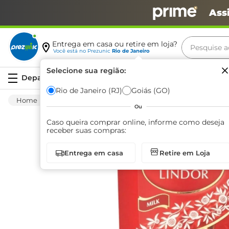
Ass
Pesquise aq
Entrega em casa ou retire em loja?
Você está no
Prezunic
Rio de Janeiro
Termos m
Selecione sua região:
Serviços
carne
Rio de Janeiro (RJ)
Goiás (GO)
Mercearia
Bomboniere
Chocolate E Conf
leite
Ou
café
Caso queira comprar online, informe como deseja
receber suas compras:
queijo
Entrega em casa
Retire em Loja
arroz
biscoit
azeite
iogurte
papel h