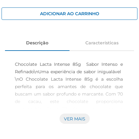
iogurte
papel higiênico
ADICIONAR AO CARRINHO
cerveja
Descrição
Características
Chocolate Lacta Intense 85g  Sabor Intenso e 
Refinado\nUma experiência de sabor inigualável  
\nO Chocolate Lacta Intense 85g é a escolha 
perfeita para os amantes de chocolate que 
buscam um sabor profundo e marcante. Com 70 
de cacau, este chocolate proporciona 
umacombinação equilibrada entre o amargo e o 
doce, resultando em uma experiência gustativa 
VER MAIS
que encanta os paladares mais exigentes. Ideal 
para momentos de indulgência, ele pode ser 
apreciado puro ou utilizado em diversas receitas, 