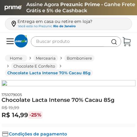
Assine Agora
Prezunic Prime
• Ganhe Frete
Grátis e 5% de Cashback
Entrega em casa ou retire em loja?
Você está no
Prezunic
Rio de Janeiro
Buscar produto
Termos mais buscados
Mercearia
Bomboniere
carne
Chocolate E Confeito
Chocolate Lacta Intense 70% Cacau 85g
leite
café
queijo
1751079005
Chocolate Lacta Intense 70% Cacau 85g
azeite
R$
19
,
99
R$
14
,
99
-
25%
biscoito
arroz
Condições de pagamento