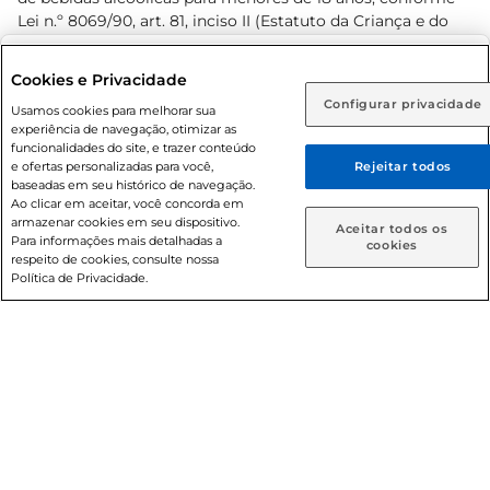
Lei n.º 8069/90, art. 81, inciso II (Estatuto da Criança e do
Adolescente). Preços e condições exclusivos para o
www.prezunic.com.br
, podendo sofrer alterações sem aviso
Selecione sua região:
Cookies e Privacidade
prévio. O valor mínimo para as compras on-line é de R$
Configurar privacidade
Rio de Janeiro (RJ)
Goiás (GO)
Usamos cookies para melhorar sua
80,00.
experiência de navegação, otimizar as
Ou
funcionalidades do site, e trazer conteúdo
e ofertas personalizadas para você,
Rejeitar todos
Caso queira comprar online, informe como deseja receber
baseadas em seu histórico de navegação.
suas compras:
Ao clicar em aceitar, você concorda em
armazenar cookies em seu dispositivo.
© 2026 Copyright. Todos os direitos
Aceitar todos os
Para informações mais detalhadas a
Entrega em casa
Retire em Loja
cookies
reservados Prezunic.
respeito de cookies, consulte nossa
Política de Privacidade.
Cencosud Brasil Comercial SA.CNPJ sob n° 39.346.861/0350-
38 . Sediada na Av. das Nações Unidas, 12.995, 21º andar, CEP:
04.578-000, Bairro Brooklin Paulista, na cidade de São Paulo
- SP.