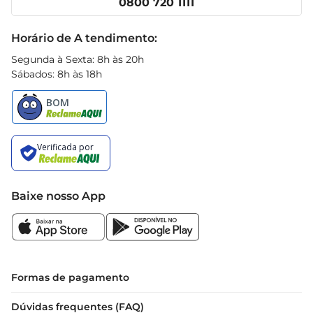
0800 720 1111
eleva qualquer receita, trazendo um toque 
Receitas
especial e sofisticado.\nRecomendações de 
Black Friday
Horário de A tendimento:
armazenamento  \nPara preservar o sabor e a 
qualidade do Chocolate Lacta Intense, 
Segunda à Sexta: 8h às 20h
recomendase armazenálo em local fresco e seco, 
Sábados: 8h às 18h
longe da luz direta e de fontes de calor. Assim, 
vocêgarante que cada pedaço mantenha sua 
textura e sabor ideais, prontos para serem 
degustados a qualquer momento.
Baixe nosso App
Formas de pagamento
Dúvidas frequentes (FAQ)