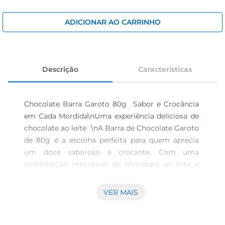
iogurte
papel higiênico
ADICIONAR AO CARRINHO
cerveja
Descrição
Características
Chocolate Barra Garoto 80g  Sabor e Crocância 
em Cada Mordida\nUma experiência deliciosa de 
chocolate ao leite  \nA Barra de Chocolate Garoto 
de 80g é a escolha perfeita para quem aprecia 
um doce saboroso e crocante. Com uma 
combinação irresistível de chocolate ao leite e 
pedaços crocantes, cada mordida proporciona 
uma explosão de sabor que encanta os amantes 
VER MAIS
de chocolate. Ideal para momentosde 
indulgência, essa barra é uma ótima companhia 
para um lanche ou um momento de pausa 