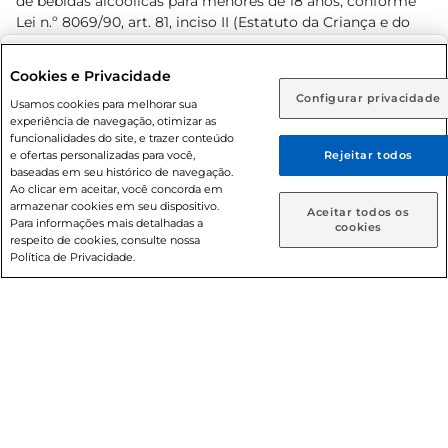
de bebidas alcoólicas para menores de 18 anos, conforme
Lei n.º 8069/90, art. 81, inciso II (Estatuto da Criança e do
Adolescente). Preços e condições exclusivos para o
www.prezunic.com.br
, podendo sofrer alterações sem aviso
Selecione sua região:
Cookies e Privacidade
prévio. O valor mínimo para as compras on-line é de R$
Configurar privacidade
Rio de Janeiro (RJ)
Goiás (GO)
Usamos cookies para melhorar sua
80,00.
experiência de navegação, otimizar as
Ou
funcionalidades do site, e trazer conteúdo
e ofertas personalizadas para você,
Rejeitar todos
Caso queira comprar online, informe como deseja receber
baseadas em seu histórico de navegação.
suas compras:
Ao clicar em aceitar, você concorda em
armazenar cookies em seu dispositivo.
© 2026 Copyright. Todos os direitos
Aceitar todos os
Para informações mais detalhadas a
Entrega em casa
Retire em Loja
cookies
reservados Prezunic.
respeito de cookies, consulte nossa
Política de Privacidade.
Cencosud Brasil Comercial SA.CNPJ sob n° 39.346.861/0350-
38 . Sediada na Av. das Nações Unidas, 12.995, 21º andar, CEP:
04.578-000, Bairro Brooklin Paulista, na cidade de São Paulo
- SP.