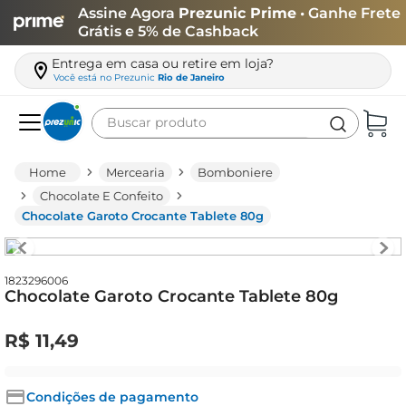
Assine Agora
Prezunic Prime
• Ganhe Frete
Grátis e 5% de Cashback
Entrega em casa ou retire em loja?
Você está no
Prezunic
Rio de Janeiro
Buscar produto
Termos mais buscados
Mercearia
Bomboniere
carne
Chocolate E Confeito
Chocolate Garoto Crocante Tablete 80g
leite
café
queijo
1823296006
Chocolate Garoto Crocante Tablete 80g
azeite
R$
11
,
49
biscoito
arroz
Condições de pagamento