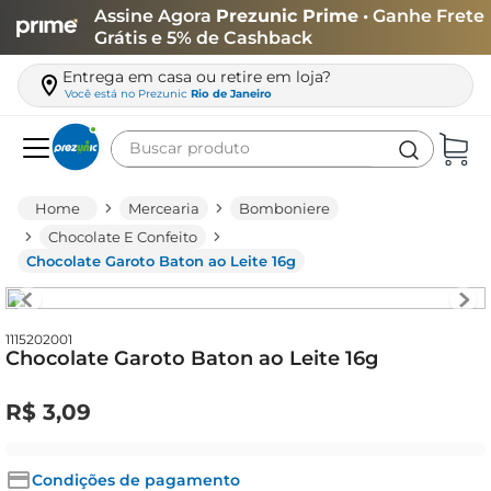
Assine Agora
Prezunic Prime
• Ganhe Frete
Grátis e 5% de Cashback
Entrega em casa ou retire em loja?
Você está no
Prezunic
Rio de Janeiro
Buscar produto
Termos mais buscados
Mercearia
Bomboniere
carne
Chocolate E Confeito
Chocolate Garoto Baton ao Leite 16g
leite
café
queijo
1115202001
Chocolate Garoto Baton ao Leite 16g
arroz
R$
3
,
09
azeite
biscoito
Condições de pagamento