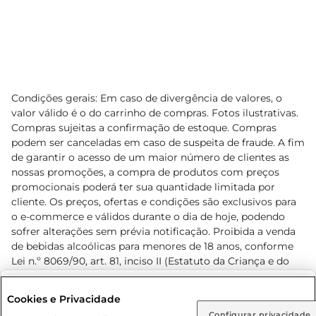
Condições gerais: Em caso de divergência de valores, o
valor válido é o do carrinho de compras. Fotos ilustrativas.
Compras sujeitas a confirmação de estoque. Compras
podem ser canceladas em caso de suspeita de fraude. A fim
de garantir o acesso de um maior número de clientes as
nossas promoções, a compra de produtos com preços
promocionais poderá ter sua quantidade limitada por
cliente. Os preços, ofertas e condições são exclusivos para
o e-commerce e válidos durante o dia de hoje, podendo
sofrer alterações sem prévia notificação. Proibida a venda
de bebidas alcoólicas para menores de 18 anos, conforme
Lei n.º 8069/90, art. 81, inciso II (Estatuto da Criança e do
Adolescente). Preços e condições exclusivos para o
www.prezunic.com.br
, podendo sofrer alterações sem aviso
Selecione sua região:
Cookies e Privacidade
prévio. O valor mínimo para as compras on-line é de R$
Configurar privacidade