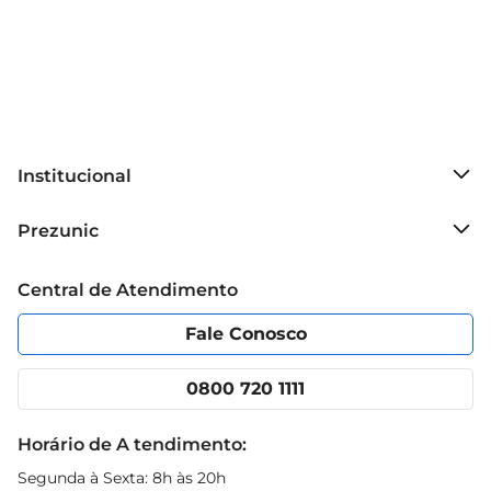
Institucional
Sobre o Prezunic
Prezunic
Grupo Cencosud
Trabalhe conosco
Blog Prezunic
Central de Atendimento
Política de Privacidade
Código de Ética
Portal do fornecedor
Encartes
Fale Conosco
Nossas lojas
App Prezunic
Cencosud Media
Clube Prezunic
0800 720 1111
Receitas
Black Friday
Horário de A tendimento:
Segunda à Sexta: 8h às 20h