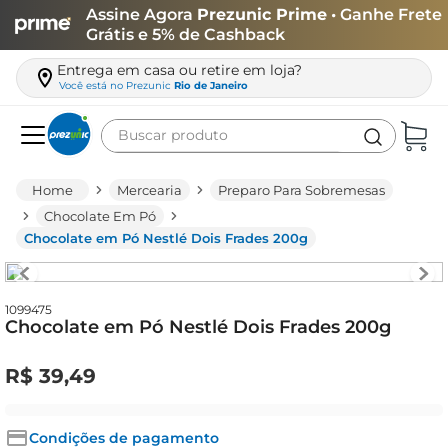
Assine Agora
Prezunic Prime
• Ganhe Frete
Grátis e 5% de Cashback
Entrega em casa ou retire em loja?
Você está no
Prezunic
Rio de Janeiro
Buscar produto
Termos mais buscados
Mercearia
Preparo Para Sobremesas
carne
Chocolate Em Pó
Chocolate em Pó Nestlé Dois Frades 200g
leite
café
queijo
1099475
Chocolate em Pó Nestlé Dois Frades 200g
arroz
R$
39
,
49
azeite
biscoito
Condições de pagamento