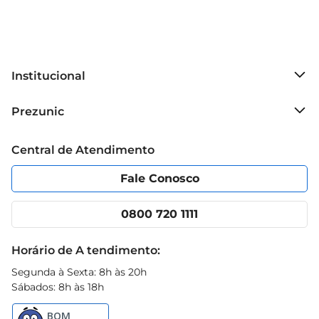
Institucional
Sobre o Prezunic
Prezunic
Grupo Cencosud
Trabalhe conosco
Blog Prezunic
Central de Atendimento
Política de Privacidade
Código de Ética
Portal do fornecedor
Encartes
Fale Conosco
Nossas lojas
App Prezunic
Cencosud Media
Clube Prezunic
0800 720 1111
Receitas
Black Friday
Horário de A tendimento:
Segunda à Sexta: 8h às 20h
Sábados: 8h às 18h