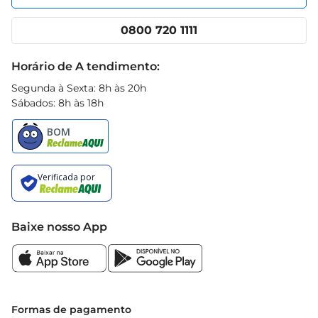
Nossas lojas
App Prezunic
Cencosud Media
Clube Prezunic
0800 720 1111
Receitas
Black Friday
Horário de A tendimento:
Segunda à Sexta: 8h às 20h
Sábados: 8h às 18h
Baixe nosso App
Formas de pagamento