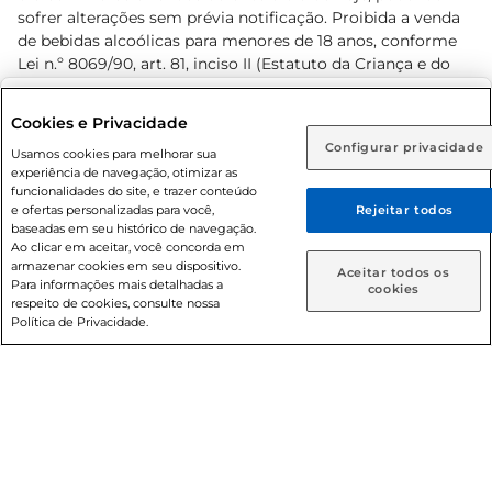
sofrer alterações sem prévia notificação. Proibida a venda
de bebidas alcoólicas para menores de 18 anos, conforme
Lei n.º 8069/90, art. 81, inciso II (Estatuto da Criança e do
Adolescente). Preços e condições exclusivos para o
www.prezunic.com.br
, podendo sofrer alterações sem aviso
Selecione sua região:
Cookies e Privacidade
prévio. O valor mínimo para as compras on-line é de R$
Configurar privacidade
Rio de Janeiro (RJ)
Goiás (GO)
Usamos cookies para melhorar sua
80,00.
experiência de navegação, otimizar as
Ou
funcionalidades do site, e trazer conteúdo
e ofertas personalizadas para você,
Rejeitar todos
Caso queira comprar online, informe como deseja receber
baseadas em seu histórico de navegação.
suas compras:
Ao clicar em aceitar, você concorda em
armazenar cookies em seu dispositivo.
© 2026 Copyright. Todos os direitos
Aceitar todos os
Para informações mais detalhadas a
Entrega em casa
Retire em Loja
cookies
reservados Prezunic.
respeito de cookies, consulte nossa
Política de Privacidade.
Cencosud Brasil Comercial SA.CNPJ sob n° 39.346.861/0350-
38 . Sediada na Av. das Nações Unidas, 12.995, 21º andar, CEP:
04.578-000, Bairro Brooklin Paulista, na cidade de São Paulo
- SP.