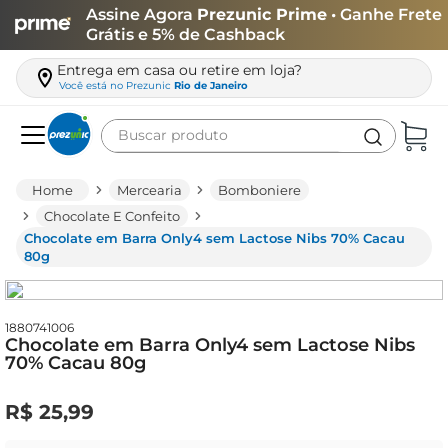
Assine Agora
Prezunic Prime
• Ganhe Frete
Grátis e 5% de Cashback
Entrega em casa ou retire em loja?
Você está no
Prezunic
Rio de Janeiro
Buscar produto
Termos mais buscados
Mercearia
Bomboniere
carne
Chocolate E Confeito
Chocolate em Barra Only4 sem Lactose Nibs 70% Cacau
leite
80g
café
queijo
1880741006
Chocolate em Barra Only4 sem Lactose Nibs
biscoito
70% Cacau 80g
azeite
R$
25
,
99
arroz