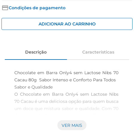
iogurte
Condições de pagamento
papel higiênico
cerveja
ADICIONAR AO CARRINHO
Descrição
Características
Chocolate em Barra Only4 sem Lactose Nibs 70 
Cacau 80g  Sabor Intenso e Conforto Para Todos

Sabor e Qualidade 

O Chocolate em Barra Only4 sem Lactose Nibs 
70 Cacau é uma deliciosa opção para quem busca 
um doce que mistura sabor e qualidade. Com 70 
de cacau, eleoferece um intenso perfil de sabor, 
ideal para os amantes do chocolate amargo. A 
VER MAIS
presença de nibs de cacau proporciona uma 