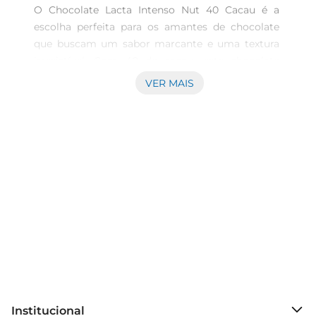
O Chocolate Lacta Intenso Nut 40 Cacau é a 
escolha perfeita para os amantes de chocolate 
que buscam um sabor marcante e uma textura 
irresistível. Com 40 de cacau, este chocolate 
proporciona um equilíbrio ideal entre o doce e o 
VER MAIS
amargo, resultando em uma experiência de 
degustação rica e sofisticada. Cada quadradinho 
é uma explosão de sabor que vai encantar seu 
paladar.

Ingredientes selecionados para um prazer 
autêntico  

Produzido com ingredientes de alta qualidade, o 
Chocolate Lacta Intenso Nut é enriquecido com 
pedaços crocantes de avelã, que adicionam uma 
textura especial e um toque de sofisticação a 
cada mordida. A combinação do cacau intenso 
com as avelãs resulta em um chocolate que não 
é apenas delicioso, mas também proporciona 
Institucional
uma sensação de satisfação a cada pedaço.
