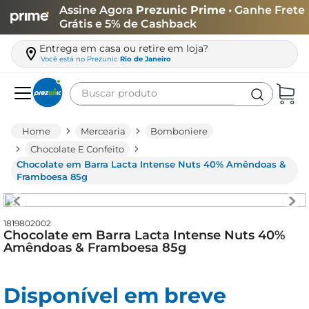
Assine Agora
Prezunic Prime
• Ganhe Frete
Grátis e 5% de Cashback
Entrega em casa ou retire em loja?
Você está no
Prezunic
Rio de Janeiro
Buscar produto
Termos mais buscados
Mercearia
Bomboniere
carne
Chocolate E Confeito
Chocolate em Barra Lacta Intense Nuts 40% Amêndoas &
leite
Framboesa 85g
café
queijo
1819802002
Chocolate em Barra Lacta Intense Nuts 40%
azeite
Amêndoas & Framboesa 85g
biscoito
arroz
Disponível em breve