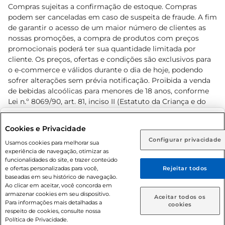
Compras sujeitas a confirmação de estoque. Compras
podem ser canceladas em caso de suspeita de fraude. A fim
de garantir o acesso de um maior número de clientes as
nossas promoções, a compra de produtos com preços
promocionais poderá ter sua quantidade limitada por
cliente. Os preços, ofertas e condições são exclusivos para
o e-commerce e válidos durante o dia de hoje, podendo
sofrer alterações sem prévia notificação. Proibida a venda
de bebidas alcoólicas para menores de 18 anos, conforme
Lei n.º 8069/90, art. 81, inciso II (Estatuto da Criança e do
Adolescente). Preços e condições exclusivos para o
www.prezunic.com.br
, podendo sofrer alterações sem aviso
Selecione sua região:
Cookies e Privacidade
prévio. O valor mínimo para as compras on-line é de R$
Configurar privacidade
Rio de Janeiro (RJ)
Goiás (GO)
Usamos cookies para melhorar sua
80,00.
experiência de navegação, otimizar as
Ou
funcionalidades do site, e trazer conteúdo
e ofertas personalizadas para você,
Rejeitar todos
Caso queira comprar online, informe como deseja receber
baseadas em seu histórico de navegação.
suas compras:
Ao clicar em aceitar, você concorda em
armazenar cookies em seu dispositivo.
© 2026 Copyright. Todos os direitos
Aceitar todos os
Para informações mais detalhadas a
Entrega em casa
Retire em Loja
cookies
reservados Prezunic.
respeito de cookies, consulte nossa
Política de Privacidade.