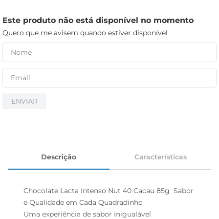
iogurte
papel higiênico
Este produto não está disponível no momento
Quero que me avisem quando estiver disponível
cerveja
ENVIAR
Descrição
Características
Chocolate Lacta Intenso Nut 40 Cacau 85g  Sabor 
e Qualidade em Cada Quadradinho

Uma experiência de sabor inigualável  
