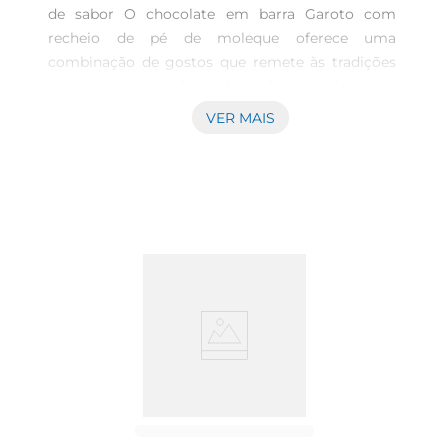
de sabor O chocolate em barra Garoto com 
recheio de pé de moleque oferece uma 
combinação de gostos que remete às tradições 
brasileiras, reunindo o doce do chocolate e a 
textura marcante do pé de moleque em cada 
VER MAIS
pedaço. Esta barra de 90 gramas é indicada para 
quem busca uma opção equilibrada para matar a 
vontade de algo doce em ocasiões cotidianas ou 
para complementar lanches e pausas rápidas. 
Características do produto A barra compõese de 
chocolate ao leite Garoto, conhecido pela 
qualidade e cremosidade, combinando com o 
recheio de pé de moleque que agrega uma 
textura crocante e sabor característico. A 
embalagem em pacote de 90 gramas facilita o 
consumo individual e o transporte, adequandose 
bem a diferentes momentos do dia. Aplicações e 
recomendações Por ser um item sólido e prático, 
o chocolate pode ser consumido diretamente, 