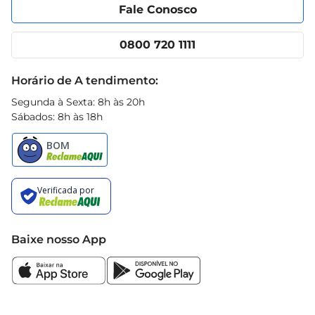
Portal do fornecedor
Encartes
Fale Conosco
Nossas lojas
App Prezunic
Cencosud Media
Clube Prezunic
0800 720 1111
Receitas
Black Friday
Horário de A tendimento:
Segunda à Sexta: 8h às 20h
Sábados: 8h às 18h
Baixe nosso App