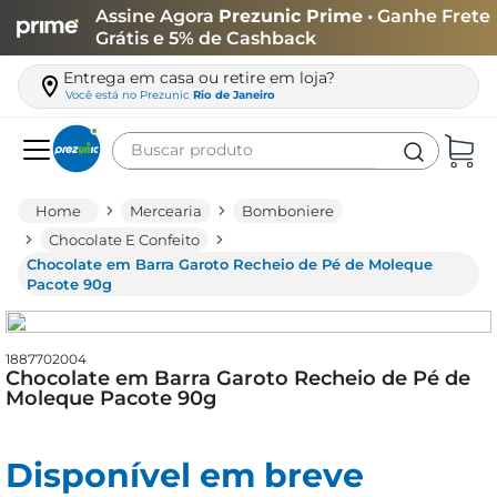
Assine Agora
Prezunic Prime
• Ganhe Frete
Grátis e 5% de Cashback
Entrega em casa ou retire em loja?
Você está no
Prezunic
Rio de Janeiro
Buscar produto
Termos mais buscados
Mercearia
Bomboniere
carne
Chocolate E Confeito
Chocolate em Barra Garoto Recheio de Pé de Moleque
leite
Pacote 90g
café
queijo
1887702004
Chocolate em Barra Garoto Recheio de Pé de
biscoito
Moleque Pacote 90g
azeite
arroz
Disponível em breve