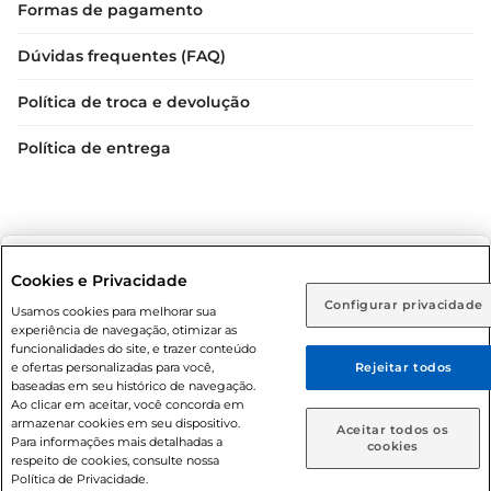
Formas de pagamento
Dúvidas frequentes (FAQ)
Política de troca e devolução
Política de entrega
Selecione sua região:
Cookies e Privacidade
Configurar privacidade
Rio de Janeiro (RJ)
Goiás (GO)
Usamos cookies para melhorar sua
Condições gerais: Em caso de divergência de valores, o
experiência de navegação, otimizar as
valor válido é o do carrinho de compras. Fotos ilustrativas.
Ou
funcionalidades do site, e trazer conteúdo
e ofertas personalizadas para você,
Rejeitar todos
Compras sujeitas a confirmação de estoque. Compras
Caso queira comprar online, informe como deseja receber
baseadas em seu histórico de navegação.
podem ser canceladas em caso de suspeita de fraude. A fim
suas compras:
Ao clicar em aceitar, você concorda em
de garantir o acesso de um maior número de clientes as
armazenar cookies em seu dispositivo.
Aceitar todos os
nossas promoções, a compra de produtos com preços
Para informações mais detalhadas a
Entrega em casa
Retire em Loja
cookies
respeito de cookies, consulte nossa
promocionais poderá ter sua quantidade limitada por
Política de Privacidade.
cliente. Os preços, ofertas e condições são exclusivos para