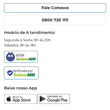
Portal do fornecedor
Encartes
Fale Conosco
Nossas lojas
App Prezunic
Cencosud Media
Clube Prezunic
0800 720 1111
Receitas
Black Friday
Horário de A tendimento:
Segunda à Sexta: 8h às 20h
Sábados: 8h às 18h
Baixe nosso App