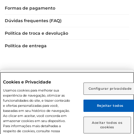
Formas de pagamento
Dúvidas frequentes (FAQ)
Política de troca e devolução
Política de entrega
Selecione sua região:
Cookies e Privacidade
Configurar privacidade
Rio de Janeiro (RJ)
Goiás (GO)
Usamos cookies para melhorar sua
Condições gerais: Em caso de divergência de valores, o
experiência de navegação, otimizar as
valor válido é o do carrinho de compras. Fotos ilustrativas.
Ou
funcionalidades do site, e trazer conteúdo
e ofertas personalizadas para você,
Rejeitar todos
Compras sujeitas a confirmação de estoque. Compras
Caso queira comprar online, informe como deseja receber
baseadas em seu histórico de navegação.
podem ser canceladas em caso de suspeita de fraude. A fim
suas compras:
Ao clicar em aceitar, você concorda em
de garantir o acesso de um maior número de clientes as
armazenar cookies em seu dispositivo.
Aceitar todos os
nossas promoções, a compra de produtos com preços
Para informações mais detalhadas a
Entrega em casa
Retire em Loja
cookies
respeito de cookies, consulte nossa
promocionais poderá ter sua quantidade limitada por