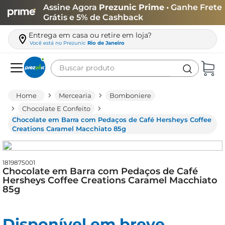
Assine Agora
Prezunic Prime
• Ganhe Frete
Grátis e 5% de Cashback
Entrega em casa ou retire em loja?
Você está no
Prezunic
Rio de Janeiro
Buscar produto
Termos mais buscados
Mercearia
Bomboniere
carne
Chocolate E Confeito
Chocolate em Barra com Pedaços de Café Hersheys Coffee
leite
Creations Caramel Macchiato 85g
café
queijo
1819875001
Chocolate em Barra com Pedaços de Café
biscoito
Hersheys Coffee Creations Caramel Macchiato
85g
azeite
arroz
Disponível em breve