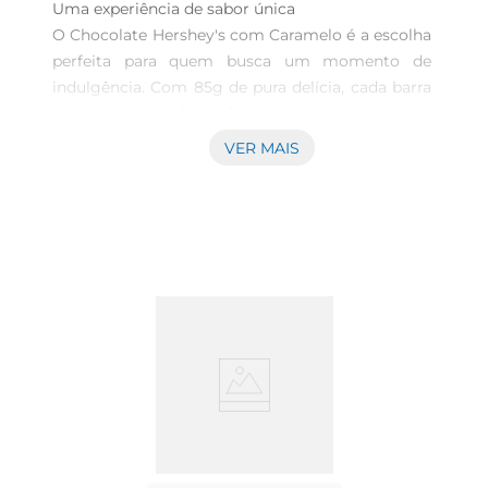
Uma experiência de sabor única  

O Chocolate Hershey's com Caramelo é a escolha 
perfeita para quem busca um momento de 
indulgência. Com 85g de pura delícia, cada barra 
traz a combinação perfeita do chocolate ao leite 
Hershey's com um recheio de caramelo cremoso, 
VER MAIS
proporcionando uma explosão de sabor a cada 
mordida. Ideal para aqueles que apreciam um 
doce que vai além do comum, essa barra é 
perfeita para um lanche rápido ou para 
compartilhar com amigos e familiares.

Textura e sabor que encantam  

A textura suave do chocolate ao leite se une ao 
caramelo macio, criando uma harmonia que 
derrete na boca. Essa combinação não só agrada 
ao paladar, mas também proporciona uma 
sensação de conforto e satisfação. É um produto 
que pode ser degustado em diversas ocasiões, 
seja em uma pausa no trabalho, durante um 