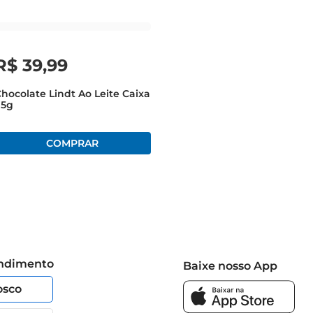
R$
39
,
99
hocolate Lindt Ao Leite Caixa
75g
endimento
Baixe nosso App
osco