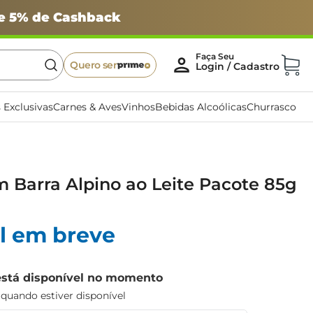
 e 5% de Cashback
Quero ser
 Exclusivas
Carnes & Aves
Vinhos
Bebidas Alcoólicas
Churrasco
 Barra Alpino ao Leite Pacote 85g
l em breve
está disponível no momento
uando estiver disponível