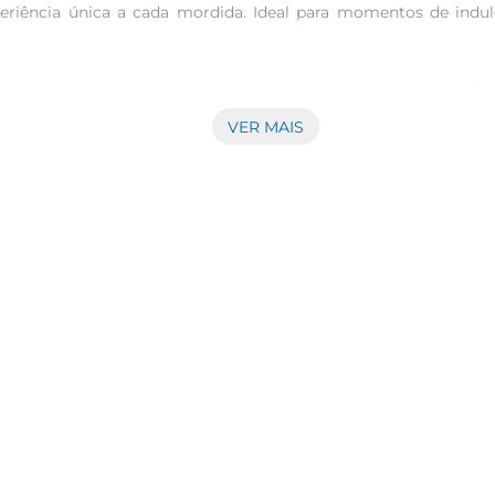
riência única a cada mordida. Ideal para momentos de indulgê
 suave e derretida, que se espalha delicadamente no paladar. Fei
ho na sua produção. É uma opção que agrada a todos, desde os
VER MAIS
, o Chocolate Alpino pode ser utilizado em diversas receitas. E
sofisticadas. A versatilidade desse chocolate permite que voc
o de qualidade em porção adequada. Armazenar em local fr
lita o transporte, permitindo que você leve o sabor do Chocolat