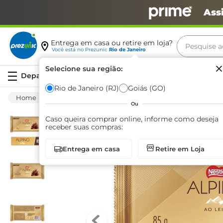
Ass
Pesquise aq
Entrega em casa ou retire em loja?
Você está no
Prezunic
Rio de Janeiro
Termos m
Selecione sua região:
Serviços
carne
Rio de Janeiro (RJ)
Goiás (GO)
Mercearia
Bomboniere
Chocolate E Conf
leite
Ou
café
Caso queira comprar online, informe como deseja
receber suas compras:
queijo
Entrega em casa
Retire em Loja
biscoit
azeite
arroz
iogurte
papel h