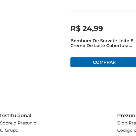
R$
24
,
99
Bombom De Sorvete Leite E
Creme De Leite Cobertura
Chocolate Belga Baciodi Latt
Caixa 90g
Institucional
Prezun
Sobre o Prezunic
Blog Pre
O Grupo
Código d