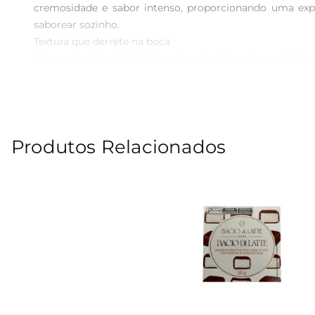
cremosidade e sabor intenso, proporcionando uma expe
saborear sozinho.

Textura que derrete na boca  

A barra de Chocolate Alpino é conhecida pela sua textura
envolto em um sabor que remete à tradição e ao carin
prazer.

Versatilidade de uso  

Além de ser uma ótima opção para um lanche ou sobremesa
Produtos Relacionados
para bolos ou até mesmo como ingrediente em sobremesas 
ocasião especial.

Informações técnicas  

Com 85g, a barra é ideal para quem busca um produt
características por mais tempo. A embalagem prática faci