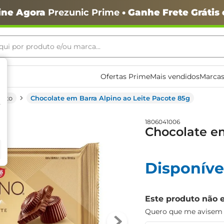
ine Agora
Prezunic Prime
• Ganhe Frete Grátis
ui por produto e/ou marca...
ais buscados
Ofertas Prime
Mais vendidos
Marcas
eito
Chocolate em Barra Alpino ao Leite Pacote 85g
1806041006
Chocolate em
o
Disponíve
Este produto não 
Quero que me avisem q
igiênico