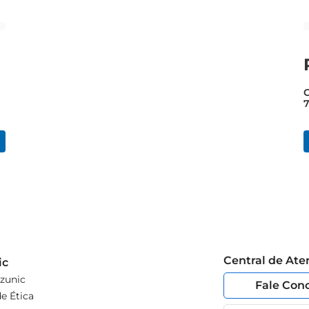
C
e
Central de At
ic
zunic
Fale Con
e Ética