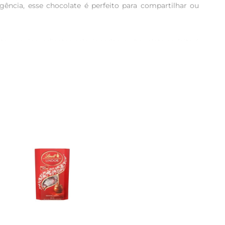
ncia, esse chocolate é perfeito para compartilhar ou 
to com ingredientes selecionados, o chocolate ao leite é 
 mais jovens até os adultos que buscam um momento de 
xperimente derretêlo para cobrir frutas, criar recheios 
ê explore diferentes formas de apreciálo, tornando cada 
esco e seco garante que o chocolate mantenha suas 
e Alpino para onde quiser.