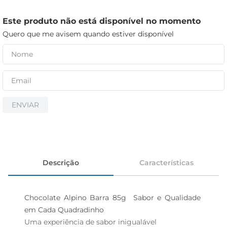
iogurte
papel higiênico
Este produto não está disponível no momento
Quero que me avisem quando estiver disponível
cerveja
ENVIAR
Descrição
Características
Chocolate Alpino Barra 85g  Sabor e Qualidade 
em Cada Quadradinho

Uma experiência de sabor inigualável  
