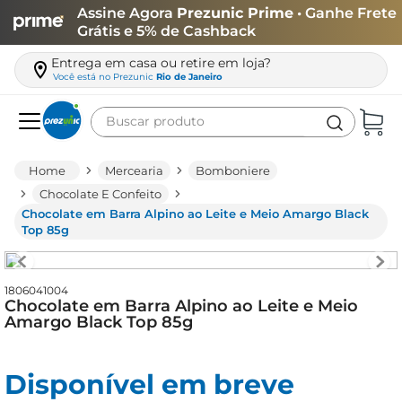
Assine Agora
Prezunic Prime
• Ganhe Frete
Grátis e 5% de Cashback
Entrega em casa ou retire em loja?
Você está no
Prezunic
Rio de Janeiro
Buscar produto
Termos mais buscados
Mercearia
Bomboniere
carne
Chocolate E Confeito
Chocolate em Barra Alpino ao Leite e Meio Amargo Black
leite
Top 85g
café
queijo
1806041004
Chocolate em Barra Alpino ao Leite e Meio
azeite
Amargo Black Top 85g
biscoito
arroz
Disponível em breve