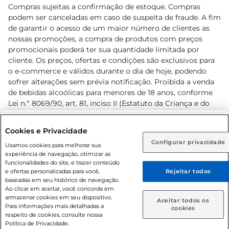
Compras sujeitas a confirmação de estoque. Compras
podem ser canceladas em caso de suspeita de fraude. A fim
de garantir o acesso de um maior número de clientes as
nossas promoções, a compra de produtos com preços
promocionais poderá ter sua quantidade limitada por
cliente. Os preços, ofertas e condições são exclusivos para
o e-commerce e válidos durante o dia de hoje, podendo
sofrer alterações sem prévia notificação. Proibida a venda
de bebidas alcoólicas para menores de 18 anos, conforme
Lei n.º 8069/90, art. 81, inciso II (Estatuto da Criança e do
Adolescente). Preços e condições exclusivos para o
www.prezunic.com.br
, podendo sofrer alterações sem aviso
Selecione sua região:
Cookies e Privacidade
prévio. O valor mínimo para as compras on-line é de R$
Configurar privacidade
Rio de Janeiro (RJ)
Goiás (GO)
Usamos cookies para melhorar sua
80,00.
experiência de navegação, otimizar as
Ou
funcionalidades do site, e trazer conteúdo
e ofertas personalizadas para você,
Rejeitar todos
Caso queira comprar online, informe como deseja receber
baseadas em seu histórico de navegação.
suas compras:
Ao clicar em aceitar, você concorda em
armazenar cookies em seu dispositivo.
© 2026 Copyright. Todos os direitos
Aceitar todos os
Para informações mais detalhadas a
Entrega em casa
Retire em Loja
cookies
reservados Prezunic.
respeito de cookies, consulte nossa
Política de Privacidade.