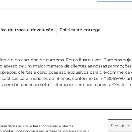
tica de troca e devolução
Política de entrega
álido é o do carrinho de compras. Fotos ilustrativas. Compras s
ir o acesso de um maior número de clientes as nossas promoçõe
 preços, ofertas e condições são exclusivos para o e-commerce e
coólicas para menores de 18 anos, conforme Lei n.º 8069/90, art. 
c.com.br
, podendo sofrer alterações sem aviso prévio. O valor 
Configurar
nalidades do site, e trazer conteúdo e ofertas
 em aceitar, você concorda em armazenar cookies em seu