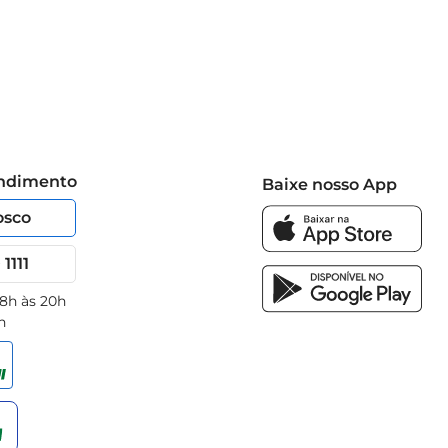
endimento
Baixe nosso App
osco
1111
 8h às 20h
h