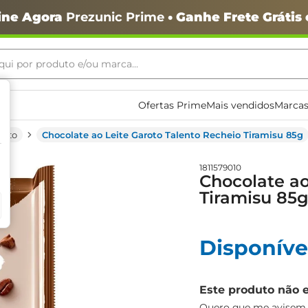
ine Agora
Prezunic Prime
• Ganhe Frete Grátis
ui por produto e/ou marca...
ais buscados
Ofertas Prime
Mais vendidos
Marcas
eito
Chocolate ao Leite Garoto Talento Recheio Tiramisu 85g
1811579010
Chocolate ao
Tiramisu 85
o
Disponíve
Este produto não 
igiênico
Quero que me avisem q