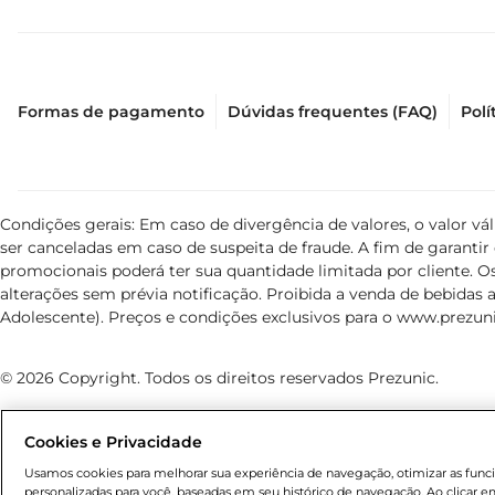
Formas de pagamento
Dúvidas frequentes (FAQ)
Polí
Condições gerais: Em caso de divergência de valores, o valor v
ser canceladas em caso de suspeita de fraude. A fim de garant
promocionais poderá ter sua quantidade limitada por cliente. Os
alterações sem prévia notificação. Proibida a venda de bebidas al
Adolescente). Preços e condições exclusivos para o
www.prezuni
© 2026 Copyright. Todos os direitos reservados Prezunic.
Cookies e Privacidade
Usamos cookies para melhorar sua experiência de navegação, otimizar as funcio
personalizadas para você, baseadas em seu histórico de navegação. Ao clicar