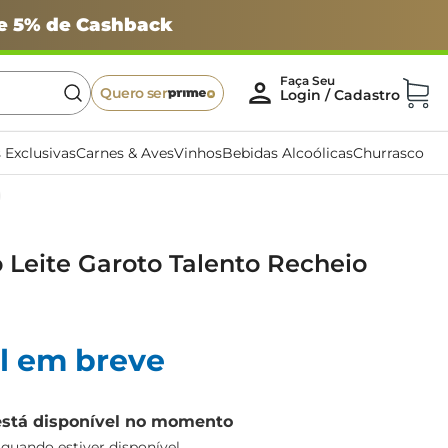
 e 5% de Cashback
Quero ser
 Exclusivas
Carnes & Aves
Vinhos
Bebidas Alcoólicas
Churrasco
 Leite Garoto Talento Recheio
g
l em breve
está disponível no momento
uando estiver disponível