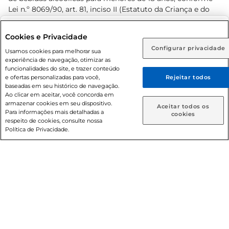
Lei n.º 8069/90, art. 81, inciso II (Estatuto da Criança e do
Adolescente). Preços e condições exclusivos para o
www.prezunic.com.br
, podendo sofrer alterações sem aviso
Selecione sua região:
Cookies e Privacidade
prévio. O valor mínimo para as compras on-line é de R$
Configurar privacidade
Rio de Janeiro (RJ)
Goiás (GO)
Usamos cookies para melhorar sua
80,00.
experiência de navegação, otimizar as
Ou
funcionalidades do site, e trazer conteúdo
e ofertas personalizadas para você,
Rejeitar todos
Caso queira comprar online, informe como deseja receber
baseadas em seu histórico de navegação.
suas compras:
Ao clicar em aceitar, você concorda em
armazenar cookies em seu dispositivo.
© 2026 Copyright. Todos os direitos
Aceitar todos os
Para informações mais detalhadas a
Entrega em casa
Retire em Loja
cookies
reservados Prezunic.
respeito de cookies, consulte nossa
Política de Privacidade.
Cencosud Brasil Comercial SA.CNPJ sob n° 39.346.861/0350-
38 . Sediada na Av. das Nações Unidas, 12.995, 21º andar, CEP:
04.578-000, Bairro Brooklin Paulista, na cidade de São Paulo
- SP.