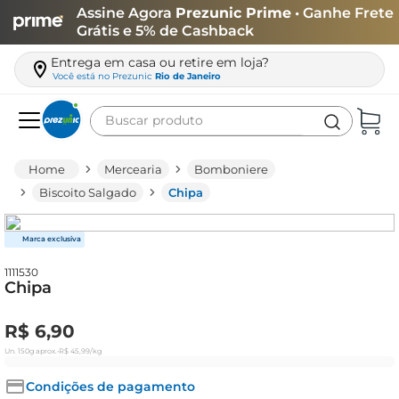
Assine Agora
Prezunic Prime
• Ganhe Frete
Grátis e 5% de Cashback
Entrega em casa ou retire em loja?
Você está no
Prezunic
Rio de Janeiro
Buscar produto
Termos mais buscados
Mercearia
Bomboniere
carne
Biscoito Salgado
Chipa
leite
café
1111530
queijo
Chipa
arroz
R$
6
,
90
azeite
Un.
150g
aprox.
•
R$
45
,
99
/kg
biscoito
Condições de pagamento