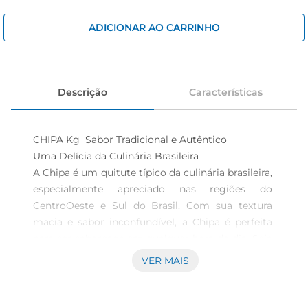
cerveja
iogurte
ADICIONAR AO CARRINHO
papel higiênico
Descrição
Características
CHIPA Kg  Sabor Tradicional e Autêntico

Uma Delícia da Culinária Brasileira  

A Chipa é um quitute típico da culinária brasileira, 
especialmente apreciado nas regiões do 
CentroOeste e Sul do Brasil. Com sua textura 
macia e sabor inconfundível, a Chipa é perfeita 
para ser saboreada em qualquer hora do dia. Seja 
no café da manhã, como lanche da tarde ou até 
VER MAIS
mesmo como acompanhamento em refeições, 
esse produto traz um toque especial à sua mesa.

Ingredientes de Qualidade  
