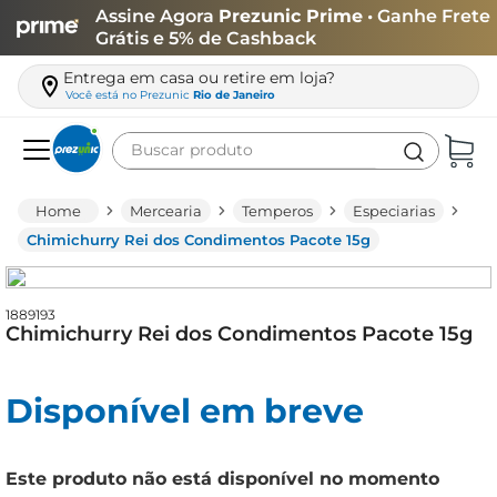
Assine Agora
Prezunic Prime
• Ganhe Frete
Grátis e 5% de Cashback
Entrega em casa ou retire em loja?
Você está no
Prezunic
Rio de Janeiro
Buscar produto
Termos mais buscados
Mercearia
Temperos
Especiarias
carne
Chimichurry Rei dos Condimentos Pacote 15g
leite
café
1889193
Chimichurry Rei dos Condimentos Pacote 15g
queijo
azeite
Disponível em breve
biscoito
arroz
Este produto não está disponível no momento