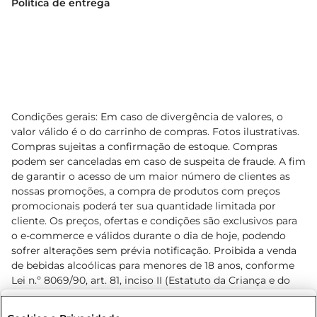
Política de entrega
Condições gerais: Em caso de divergência de valores, o
valor válido é o do carrinho de compras. Fotos ilustrativas.
Compras sujeitas a confirmação de estoque. Compras
podem ser canceladas em caso de suspeita de fraude. A fim
de garantir o acesso de um maior número de clientes as
nossas promoções, a compra de produtos com preços
promocionais poderá ter sua quantidade limitada por
cliente. Os preços, ofertas e condições são exclusivos para
o e-commerce e válidos durante o dia de hoje, podendo
sofrer alterações sem prévia notificação. Proibida a venda
de bebidas alcoólicas para menores de 18 anos, conforme
Lei n.º 8069/90, art. 81, inciso II (Estatuto da Criança e do
Adolescente). Preços e condições exclusivos para o
www.prezunic.com.br
, podendo sofrer alterações sem aviso
Selecione sua região: