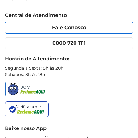
Grupo Cencosud
ganham um novo ar, repleto de sabor e 
Trabalhe conosco
Blog Prezunic
autenticidade. Experimente e descubra como um 
Central de Atendimento
Política de Privacidade
Código de Ética
simples tempero pode transformar seus pratos
Portal do fornecedor
Encartes
Fale Conosco
Nossas lojas
App Prezunic
Cencosud Media
Clube Prezunic
0800 720 1111
Receitas
Black Friday
Horário de A tendimento:
Segunda à Sexta: 8h às 20h
Sábados: 8h às 18h
Baixe nosso App