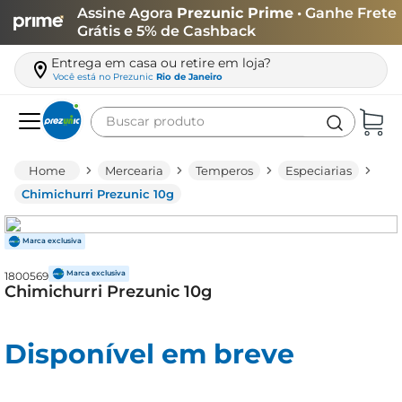
Assine Agora
Prezunic Prime
• Ganhe Frete
Grátis e 5% de Cashback
Entrega em casa ou retire em loja?
Você está no
Prezunic
Rio de Janeiro
Buscar produto
Termos mais buscados
Mercearia
Temperos
Especiarias
carne
Chimichurri Prezunic 10g
leite
café
1800569
queijo
Chimichurri Prezunic 10g
arroz
azeite
Disponível em breve
biscoito