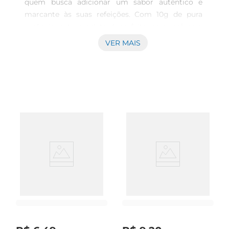
quem busca adicionar um sabor autêntico e 
marcante às suas refeições. Com 10g de pura 
essência, este produto é perfeito para realçar o 
gosto de carnes, grelhados e até mesmo 
VER MAIS
legumes. Sua combinação de ervas e especiarias 
traz uma explosão de saboresque transforma 
qualquer prato em uma experiência 
gastronômica.

Ingredientes selecionados para um sabor 
inigualável  

Este chimichurri é elaborado com uma mistura 
cuidadosa de ingredientes, proporcionando um 
equilíbrio perfeito entre frescor e intensidade. 
Composto por salsinha, alho, orégano e pimenta, 
cada elemento é escolhido para garantir que você 
tenha um tempero prático e delicioso à 
disposição. É uma opção versátil que combina 
com diversos tipos de culinária, desde a 
tradicional até a mais contemporânea.
