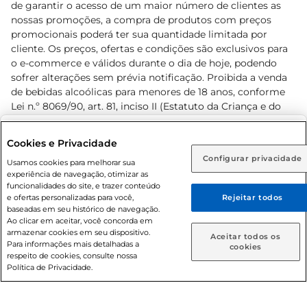
de garantir o acesso de um maior número de clientes as
nossas promoções, a compra de produtos com preços
promocionais poderá ter sua quantidade limitada por
cliente. Os preços, ofertas e condições são exclusivos para
o e-commerce e válidos durante o dia de hoje, podendo
sofrer alterações sem prévia notificação. Proibida a venda
de bebidas alcoólicas para menores de 18 anos, conforme
Lei n.º 8069/90, art. 81, inciso II (Estatuto da Criança e do
Adolescente). Preços e condições exclusivos para o
www.prezunic.com.br
, podendo sofrer alterações sem aviso
Selecione sua região:
Cookies e Privacidade
prévio. O valor mínimo para as compras on-line é de R$
Configurar privacidade
Rio de Janeiro (RJ)
Goiás (GO)
Usamos cookies para melhorar sua
80,00.
experiência de navegação, otimizar as
Ou
funcionalidades do site, e trazer conteúdo
e ofertas personalizadas para você,
Rejeitar todos
Caso queira comprar online, informe como deseja receber
baseadas em seu histórico de navegação.
suas compras:
Ao clicar em aceitar, você concorda em
armazenar cookies em seu dispositivo.
© 2026 Copyright. Todos os direitos
Aceitar todos os
Para informações mais detalhadas a
Entrega em casa
Retire em Loja
cookies
reservados Prezunic.
respeito de cookies, consulte nossa
Política de Privacidade.