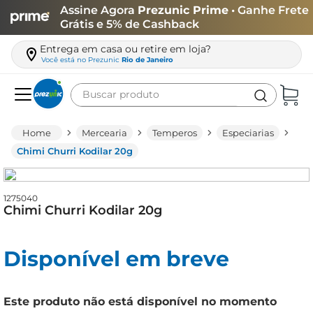
Assine Agora
Prezunic Prime
• Ganhe Frete
Grátis e 5% de Cashback
Entrega em casa ou retire em loja?
Você está no
Prezunic
Rio de Janeiro
Buscar produto
Termos mais buscados
Mercearia
Temperos
Especiarias
carne
Chimi Churri Kodilar 20g
leite
café
1275040
Chimi Churri Kodilar 20g
queijo
arroz
Disponível em breve
azeite
biscoito
Este produto não está disponível no momento