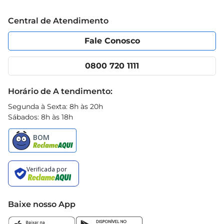
Trabalhe conosco
Blog Prezunic
Central de Atendimento
Política de Privacidade
Código de Ética
Portal do fornecedor
Encartes
Fale Conosco
Nossas lojas
App Prezunic
Cencosud Media
Clube Prezunic
0800 720 1111
Receitas
Black Friday
Horário de A tendimento:
Segunda à Sexta: 8h às 20h
Sábados: 8h às 18h
Baixe nosso App