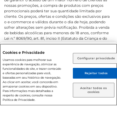
de garantir o acesso de um maior número de clientes as
nossas promoções, a compra de produtos com preços
promocionais poderá ter sua quantidade limitada por
cliente. Os preços, ofertas e condições são exclusivos para
o e-commerce e válidos durante o dia de hoje, podendo
sofrer alterações sem prévia notificação. Proibida a venda
de bebidas alcoólicas para menores de 18 anos, conforme
Lei n.º 8069/90, art. 81, inciso II (Estatuto da Criança e do
Adolescente). Preços e condições exclusivos para o
www.prezunic.com.br
, podendo sofrer alterações sem aviso
Selecione sua região:
Cookies e Privacidade
prévio. O valor mínimo para as compras on-line é de R$
Configurar privacidade
Rio de Janeiro (RJ)
Goiás (GO)
Usamos cookies para melhorar sua
80,00.
experiência de navegação, otimizar as
Ou
funcionalidades do site, e trazer conteúdo
e ofertas personalizadas para você,
Rejeitar todos
Caso queira comprar online, informe como deseja receber
baseadas em seu histórico de navegação.
suas compras:
Ao clicar em aceitar, você concorda em
armazenar cookies em seu dispositivo.
© 2026 Copyright. Todos os direitos
Aceitar todos os
Para informações mais detalhadas a
Entrega em casa
Retire em Loja
cookies
reservados Prezunic.
respeito de cookies, consulte nossa
Política de Privacidade.