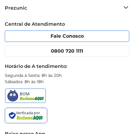
Sobre o Prezunic
Prezunic
Grupo Cencosud
Trabalhe conosco
Blog Prezunic
Central de Atendimento
Política de Privacidade
Código de Ética
Portal do fornecedor
Encartes
Fale Conosco
Nossas lojas
App Prezunic
Cencosud Media
Clube Prezunic
0800 720 1111
Receitas
Black Friday
Horário de A tendimento:
Segunda à Sexta: 8h às 20h
Sábados: 8h às 18h
Baixe nosso App