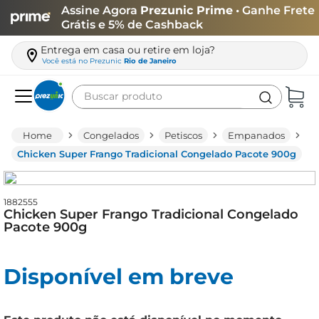
Assine Agora
Prezunic Prime
• Ganhe Frete
Grátis e 5% de Cashback
Entrega em casa ou retire em loja?
Você está no
Prezunic
Rio de Janeiro
Buscar produto
Termos mais buscados
Congelados
Petiscos
Empanados
carne
Chicken Super Frango Tradicional Congelado Pacote 900g
leite
café
1882555
Chicken Super Frango Tradicional Congelado
queijo
Pacote 900g
biscoito
Disponível em breve
azeite
arroz