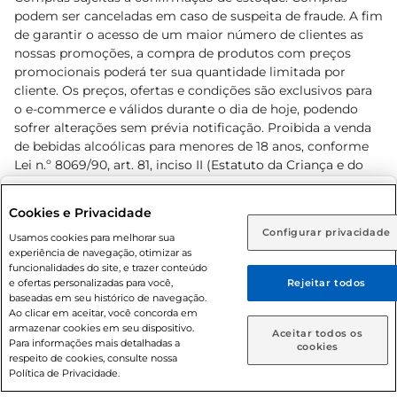
podem ser canceladas em caso de suspeita de fraude. A fim
de garantir o acesso de um maior número de clientes as
nossas promoções, a compra de produtos com preços
promocionais poderá ter sua quantidade limitada por
cliente. Os preços, ofertas e condições são exclusivos para
o e-commerce e válidos durante o dia de hoje, podendo
sofrer alterações sem prévia notificação. Proibida a venda
de bebidas alcoólicas para menores de 18 anos, conforme
Lei n.º 8069/90, art. 81, inciso II (Estatuto da Criança e do
Adolescente). Preços e condições exclusivos para o
www.prezunic.com.br
, podendo sofrer alterações sem aviso
Selecione sua região:
Cookies e Privacidade
prévio. O valor mínimo para as compras on-line é de R$
Configurar privacidade
Rio de Janeiro (RJ)
Goiás (GO)
Usamos cookies para melhorar sua
80,00.
experiência de navegação, otimizar as
Ou
funcionalidades do site, e trazer conteúdo
e ofertas personalizadas para você,
Rejeitar todos
Caso queira comprar online, informe como deseja receber
baseadas em seu histórico de navegação.
suas compras:
Ao clicar em aceitar, você concorda em
armazenar cookies em seu dispositivo.
© 2026 Copyright. Todos os direitos
Aceitar todos os
Para informações mais detalhadas a
Entrega em casa
Retire em Loja
cookies
reservados Prezunic.
respeito de cookies, consulte nossa
Política de Privacidade.