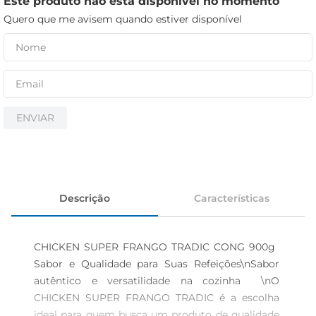
Este produto não está disponível no momento
iogurte
Quero que me avisem quando estiver disponível
papel higiênico
cerveja
ENVIAR
Descrição
Características
CHICKEN SUPER FRANGO TRADIC CONG 900g  
Sabor e Qualidade para Suas Refeições\nSabor 
autêntico e versatilidade na cozinha  \nO 
CHICKEN SUPER FRANGO TRADIC é a escolha 
ideal para quem busca um produto de qualidade 