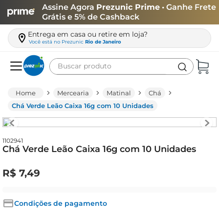
Assine Agora
Prezunic Prime
• Ganhe Frete
Grátis e 5% de Cashback
Entrega em casa ou retire em loja?
Você está no
Prezunic
Rio de Janeiro
Buscar produto
Termos mais buscados
Mercearia
Matinal
Chá
carne
Chá Verde Leão Caixa 16g com 10 Unidades
leite
café
1102941
Chá Verde Leão Caixa 16g com 10 Unidades
queijo
azeite
R$
7
,
49
biscoito
arroz
Condições de pagamento