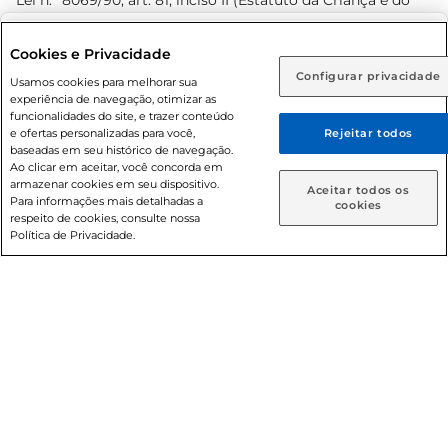
Lei n.º 8069/90, art. 81, inciso II (Estatuto da Criança e do
Adolescente). Preços e condições exclusivos para o
www.prezunic.com.br
, podendo sofrer alterações sem aviso
Selecione sua região:
Cookies e Privacidade
prévio. O valor mínimo para as compras on-line é de R$
Configurar privacidade
Rio de Janeiro (RJ)
Goiás (GO)
Usamos cookies para melhorar sua
80,00.
experiência de navegação, otimizar as
Ou
funcionalidades do site, e trazer conteúdo
e ofertas personalizadas para você,
Rejeitar todos
Caso queira comprar online, informe como deseja receber
baseadas em seu histórico de navegação.
suas compras:
Ao clicar em aceitar, você concorda em
armazenar cookies em seu dispositivo.
© 2026 Copyright. Todos os direitos
Aceitar todos os
Para informações mais detalhadas a
Entrega em casa
Retire em Loja
cookies
reservados Prezunic.
respeito de cookies, consulte nossa
Política de Privacidade.
Cencosud Brasil Comercial SA.CNPJ sob n° 39.346.861/0350-
38 . Sediada na Av. das Nações Unidas, 12.995, 21º andar, CEP:
04.578-000, Bairro Brooklin Paulista, na cidade de São Paulo
- SP.