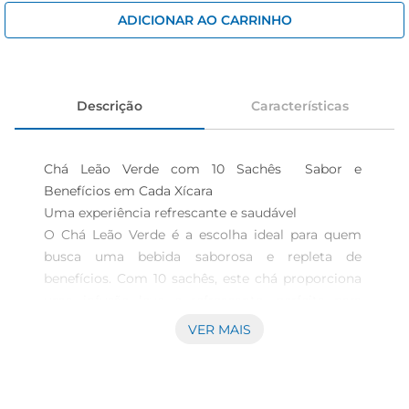
iogurte
ADICIONAR AO CARRINHO
papel higiênico
cerveja
Descrição
Características
Chá Leão Verde com 10 Sachês  Sabor e 
Benefícios em Cada Xícara

Uma experiência refrescante e saudável  

O Chá Leão Verde é a escolha ideal para quem 
busca uma bebida saborosa e repleta de 
benefícios. Com 10 sachês, este chá proporciona 
uma infusão leve e refrescante, perfeita para 
qualquer momento do dia. O sabor delicado do 
VER MAIS
chá verde é conhecido por suas propriedades 
antioxidantes, que ajudam a promover uma vida 
mais saudável e equilibrada.
