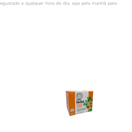
degustado a qualquer hora do dia, seja pela manhã para 
o conhecidas por suas características que podem auxiliar 
tornando cada infusão um momento especial de conexão 
or alguns minutos. O resultado é uma bebida saborosa e 
acessível para todos, independentemente da rotina.

periência revitalizante