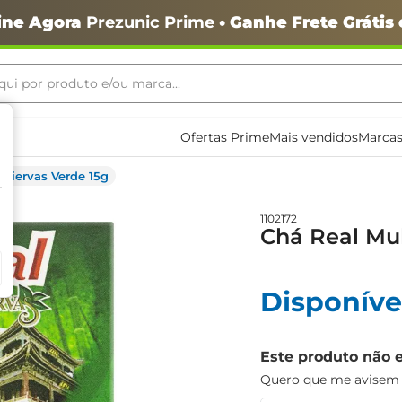
ine Agora
Prezunic Prime
• Ganhe Frete Grátis
ui por produto e/ou marca...
ais buscados
Ofertas Prime
Mais vendidos
Marcas
ltiervas Verde 15g
1102172
Chá Real Mul
o
Disponíve
Este produto não 
Quero que me avisem q
igiênico