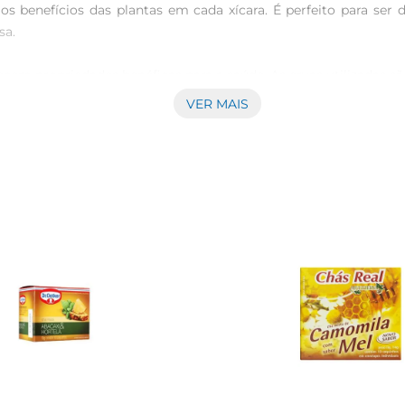
os benefícios das plantas em cada xícara. É perfeito para ser 
a.

em propriedades benéficas para a saúde. As ervas utilizadas sã
sso, a combinação de saboresproporciona um aroma agradável, 
VER MAIS
sta adicionar água quente sobre as ervas e deixar em infusão p
a em sua forma natural. Essa praticidade torna o chá uma opção 
o um simples momento de pausa pode se transformar em uma ex