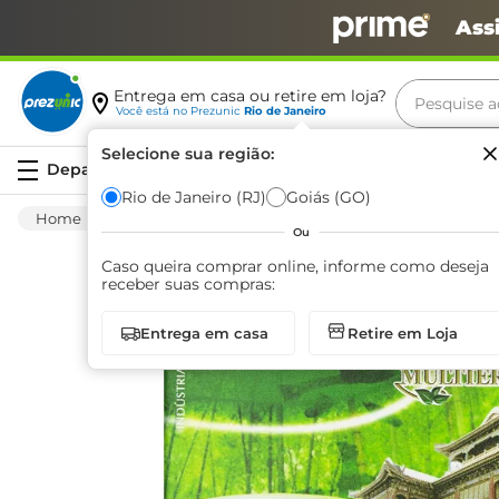
Ass
Pesquise aq
Entrega em casa ou retire em loja?
Você está no
Prezunic
Rio de Janeiro
Termos m
Selecione sua região:
Serviços
carne
Rio de Janeiro (RJ)
Goiás (GO)
Mercearia
Matinal
Chá
Chá Real Mu
leite
Ou
café
Caso queira comprar online, informe como deseja
receber suas compras:
queijo
Entrega em casa
Retire em Loja
biscoit
azeite
arroz
iogurte
papel h