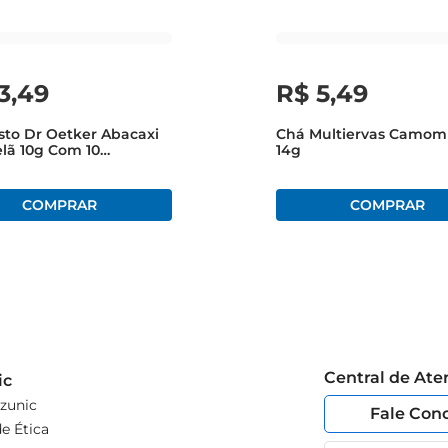
3
,
49
R$
5
,
49
sto Dr Oetker Abacaxi
Chá Multiervas Camomi
elã 10g Com 10
14g
hos
Central de At
ic
zunic
Fale Con
e Ética