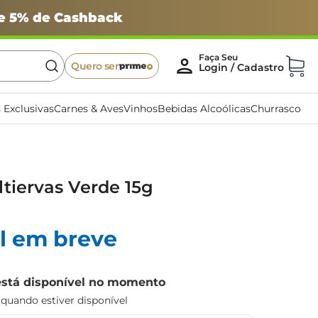
 e 5% de Cashback
Quero ser
 Exclusivas
Carnes & Aves
Vinhos
Bebidas Alcoólicas
Churrasco
tiervas Verde 15g
l em breve
está disponível no momento
uando estiver disponível