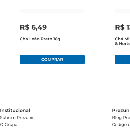
R$
6
,
49
R$
1
Chá Leão Preto 16g
Chá Mi
& Hort
Saquin
Institucional
Prezun
Sobre o Prezunic
Blog Pre
O Grupo
Código d