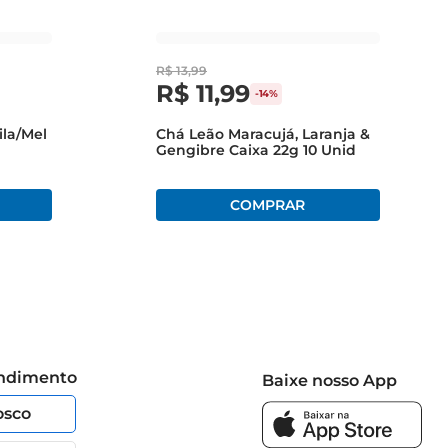
R$
13
,
99
R$
11
,
99
-
14%
la/Mel
Chá Leão Maracujá, Laranja &
Gengibre Caixa 22g 10 Unid
endimento
Baixe nosso App
osco