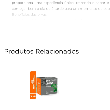
proporciona uma experiência única, trazendo o sabor e 
começar bem o dia ou à tarde para um momento de paus
Benefícios das ervas  

Este chá é elaborado com uma seleção de ervas que oferec
na digestão e promover a sensação de leveza. Além di
com a natureza.

Preparo simples e prático  

Preparar o Chá Multiervas Real Verde é muito fácil. Ba
Produtos Relacionados
reconfortante, que pode ser adoçada a gosto ou apreciad
Especificações do produto  

 Peso líquido: 15g  

 Tipo: Chá de ervas  

 Armazenamento: Conservar em local fresco e seco, longe da luz direta.  

Experimente o Chá Multiervas Real Verdee descubra com