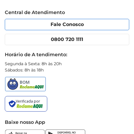
Trabalhe conosco
Blog Prezunic
Central de Atendimento
Política de Privacidade
Código de Ética
Portal do fornecedor
Encartes
Fale Conosco
Nossas lojas
App Prezunic
Cencosud Media
Clube Prezunic
0800 720 1111
Receitas
Black Friday
Horário de A tendimento:
Segunda à Sexta: 8h às 20h
Sábados: 8h às 18h
Baixe nosso App