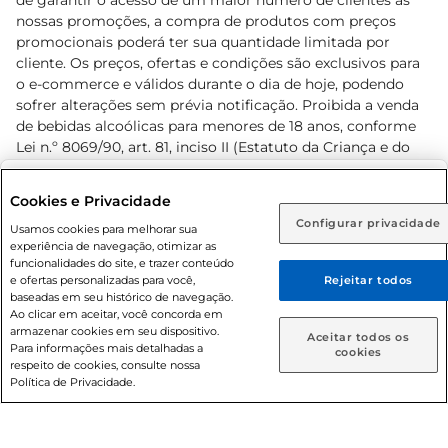
de garantir o acesso de um maior número de clientes as
nossas promoções, a compra de produtos com preços
promocionais poderá ter sua quantidade limitada por
cliente. Os preços, ofertas e condições são exclusivos para
o e-commerce e válidos durante o dia de hoje, podendo
sofrer alterações sem prévia notificação. Proibida a venda
de bebidas alcoólicas para menores de 18 anos, conforme
Lei n.º 8069/90, art. 81, inciso II (Estatuto da Criança e do
Adolescente). Preços e condições exclusivos para o
www.prezunic.com.br
, podendo sofrer alterações sem aviso
Selecione sua região:
Cookies e Privacidade
prévio. O valor mínimo para as compras on-line é de R$
Configurar privacidade
Rio de Janeiro (RJ)
Goiás (GO)
Usamos cookies para melhorar sua
80,00.
experiência de navegação, otimizar as
Ou
funcionalidades do site, e trazer conteúdo
e ofertas personalizadas para você,
Rejeitar todos
Caso queira comprar online, informe como deseja receber
baseadas em seu histórico de navegação.
suas compras:
Ao clicar em aceitar, você concorda em
armazenar cookies em seu dispositivo.
© 2026 Copyright. Todos os direitos
Aceitar todos os
Para informações mais detalhadas a
Entrega em casa
Retire em Loja
cookies
reservados Prezunic.
respeito de cookies, consulte nossa
Política de Privacidade.