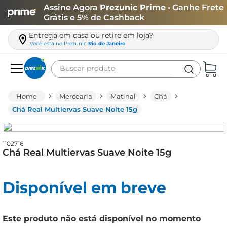
Assine Agora
Prezunic Prime
• Ganhe Frete
Grátis e 5% de Cashback
Entrega em casa ou retire em loja?
Você está no
Prezunic
Rio de Janeiro
Buscar produto
Termos mais buscados
Mercearia
Matinal
Chá
carne
Chá Real Multiervas Suave Noite 15g
leite
café
1102716
Chá Real Multiervas Suave Noite 15g
queijo
arroz
Disponível em breve
biscoito
azeite
Este produto não está disponível no momento