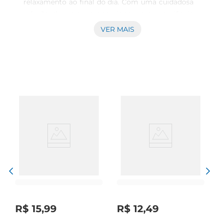
relaxamento ao final do dia. Com uma cuidadosa 
seleção de ervas, proporciona uma experiência 
suave que acalma a mente e prepara o corpo para 
VER MAIS
uma boa noite de sono. Ideal para aqueles que 
desejam desacelerar e se desconectar das 
preocupações diárias.

Mistura Especial de Ervas  

Esta infusão é composta por uma combinação 
harmônica de ervas que promovem um efeito 
relaxante. Cada xícara oferece um sabor delicado 
e equilibrado, permitindo que você desfrute de 
um momento de paz e serenidade. Com 15g, é 
uma embalagem prática que garante frescor e 
qualidade em cada preparo.

Experiência de Sabor

O sabor suave deste chá transforma a rotina 
noturna em um ritual de autocuidado. Ao 
preparar uma xícara, você poderá sentir o aroma 
R$
15
,
99
R$
12
,
49
agradável que envolve o ambiente, criando uma 