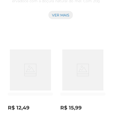
ervadoce com a doçura natural do mel. Com 20g 
de produto, este chá é ideal para quem busca 
uma experiência de sabor reconfortante e 
VER MAIS
relaxante. Perfeito para ser apreciado em 
qualquer momentodo dia, ele traz um toque 
especial ao seu ritual de chá.

Benefícios das ervas  

Este chá é elaborado com uma seleção cuidadosa 
deervas que não apenas proporcionam um sabor 
agradável, mas também oferecem benefícios à 
saúde. A ervadoce é conhecida por suas 
propriedades digestivas, ajudando a aliviar 
desconfortos estomacais e promovendo um 
bemestar geral. Além disso, o mel adiciona um 
toque de suavidade e é um adoçante natural, que 
pode contribuir para a saúde da garganta.

Preparo simples e prático  

Preparar o Chá RealMultiervas Erva Doce Mel é 
R$
12
,
49
R$
15
,
99
muito fácil. Basta adicionar uma colher de sopa 