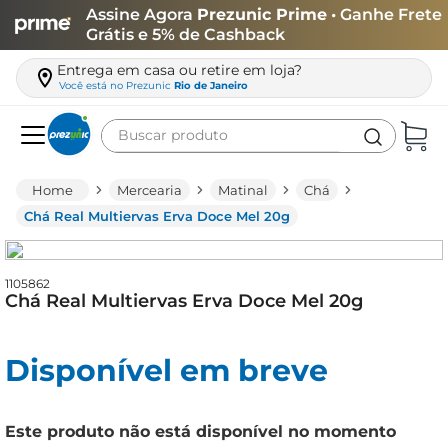
Assine Agora
Prezunic Prime
• Ganhe Frete
Grátis e 5% de Cashback
Entrega em casa ou retire em loja?
Você está no
Prezunic
Rio de Janeiro
Buscar produto
Termos mais buscados
Mercearia
Matinal
Chá
carne
Chá Real Multiervas Erva Doce Mel 20g
leite
café
1105862
Chá Real Multiervas Erva Doce Mel 20g
queijo
arroz
Disponível em breve
biscoito
azeite
Este produto não está disponível no momento