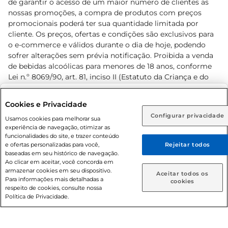
de garantir o acesso de um maior número de clientes as
nossas promoções, a compra de produtos com preços
promocionais poderá ter sua quantidade limitada por
cliente. Os preços, ofertas e condições são exclusivos para
o e-commerce e válidos durante o dia de hoje, podendo
sofrer alterações sem prévia notificação. Proibida a venda
de bebidas alcoólicas para menores de 18 anos, conforme
Lei n.º 8069/90, art. 81, inciso II (Estatuto da Criança e do
Adolescente). Preços e condições exclusivos para o
www.prezunic.com.br
, podendo sofrer alterações sem aviso
Selecione sua região:
Cookies e Privacidade
prévio. O valor mínimo para as compras on-line é de R$
Configurar privacidade
Rio de Janeiro (RJ)
Goiás (GO)
Usamos cookies para melhorar sua
80,00.
experiência de navegação, otimizar as
Ou
funcionalidades do site, e trazer conteúdo
e ofertas personalizadas para você,
Rejeitar todos
Caso queira comprar online, informe como deseja receber
baseadas em seu histórico de navegação.
suas compras:
Ao clicar em aceitar, você concorda em
armazenar cookies em seu dispositivo.
© 2026 Copyright. Todos os direitos
Aceitar todos os
Para informações mais detalhadas a
Entrega em casa
Retire em Loja
cookies
reservados Prezunic.
respeito de cookies, consulte nossa
Política de Privacidade.