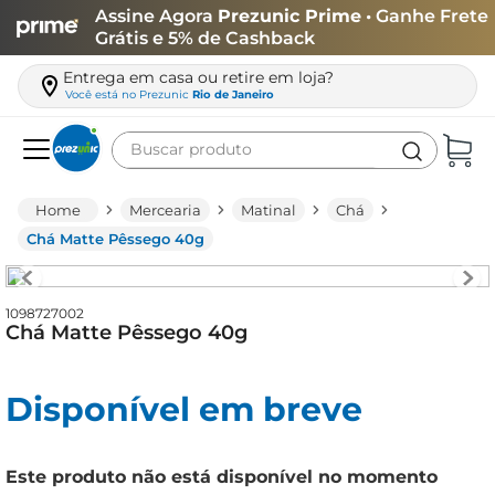
Assine Agora
Prezunic Prime
• Ganhe Frete
Grátis e 5% de Cashback
Entrega em casa ou retire em loja?
Você está no
Prezunic
Rio de Janeiro
Buscar produto
Termos mais buscados
Mercearia
Matinal
Chá
carne
Chá Matte Pêssego 40g
leite
café
1098727002
Chá Matte Pêssego 40g
queijo
biscoito
Disponível em breve
azeite
arroz
Este produto não está disponível no momento