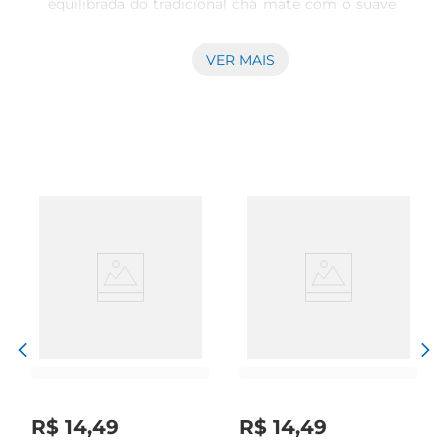
equilibrada do tradicional chá mate com o suave 
toque do pêssego, este produto proporciona uma 
experiência única a cada gole, ideal para 
VER MAIS
momentos de relaxamento e prazer ao longo do 
dia. \nBenefícios e propriedades O chá mate é 
amplamente conhecido por suas propriedades 
energéticas e antioxidantes, que podem auxiliar 
na disposição e bemestar. A adição do sabor de 
pêssego potencializa a experiência sensorial, 
trazendo um toque frutado que torna o chá ainda 
mais agradável. Seja quente ou gelado, é uma 
excelente opção para quem quer reduzir a 
sensação de calor nos dias quentes.\nPreparação 
simples e versátil A preparação do Chá Matte 
Pêssego é descomplicada, permitindo que você 
desfrute de uma bebida revitalizante em poucos 
minutos. Basta adicionar água quente ou fria, 
conforme sua preferência, e deixar infundir por 
R$
14
,
49
R$
14
,
49
alguns minutos para obter um sabor intenso. 