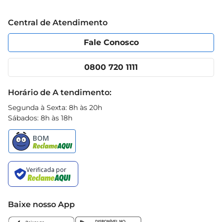
Grupo Cencosud
Trabalhe conosco
Blog Prezunic
Central de Atendimento
Política de Privacidade
Código de Ética
Portal do fornecedor
Encartes
Fale Conosco
Nossas lojas
App Prezunic
Cencosud Media
Clube Prezunic
0800 720 1111
Receitas
Black Friday
Horário de A tendimento:
Segunda à Sexta: 8h às 20h
Sábados: 8h às 18h
Baixe nosso App