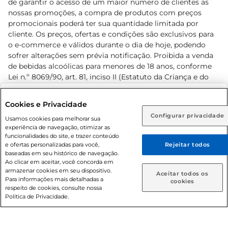
de garantir o acesso de um maior número de clientes as
nossas promoções, a compra de produtos com preços
promocionais poderá ter sua quantidade limitada por
cliente. Os preços, ofertas e condições são exclusivos para
o e-commerce e válidos durante o dia de hoje, podendo
sofrer alterações sem prévia notificação. Proibida a venda
de bebidas alcoólicas para menores de 18 anos, conforme
Lei n.º 8069/90, art. 81, inciso II (Estatuto da Criança e do
Adolescente). Preços e condições exclusivos para o
www.prezunic.com.br
, podendo sofrer alterações sem aviso
Selecione sua região:
Cookies e Privacidade
prévio. O valor mínimo para as compras on-line é de R$
Configurar privacidade
Rio de Janeiro (RJ)
Goiás (GO)
Usamos cookies para melhorar sua
80,00.
experiência de navegação, otimizar as
Ou
funcionalidades do site, e trazer conteúdo
e ofertas personalizadas para você,
Rejeitar todos
Caso queira comprar online, informe como deseja receber
baseadas em seu histórico de navegação.
suas compras:
Ao clicar em aceitar, você concorda em
armazenar cookies em seu dispositivo.
© 2026 Copyright. Todos os direitos
Aceitar todos os
Para informações mais detalhadas a
Entrega em casa
Retire em Loja
cookies
reservados Prezunic.
respeito de cookies, consulte nossa
Política de Privacidade.