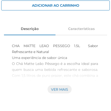
iogurte
ADICIONAR AO CARRINHO
papel higiênico
cerveja
Descrição
Características
CHA MATTE LEAO PESSEGO 1.5L  Sabor 
Refrescante e Natural

Uma experiência de sabor única  

O Chá Matte Leão Pêssego é a escolha ideal para 
quem busca uma bebida refrescante e saborosa. 
Com 1,5 litros de puro prazer, este chá combina a 
tradição do mate com o delicioso sabor do 
pêssego, proporcionando uma experiência única 
VER MAIS
a cada gole. É perfeito para ser consumido 
gelado, tornandose uma excelente opção para os 
dias quentes ou para acompanhar momentos de 