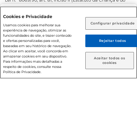
Lei n.º 8069/90, art. 81, inciso II (Estatuto da Criança e do
Adolescente). Preços e condições exclusivos para o
www.prezunic.com.br
, podendo sofrer alterações sem aviso
Selecione sua região:
Cookies e Privacidade
prévio. O valor mínimo para as compras on-line é de R$
Configurar privacidade
Rio de Janeiro (RJ)
Goiás (GO)
Usamos cookies para melhorar sua
80,00.
experiência de navegação, otimizar as
Ou
funcionalidades do site, e trazer conteúdo
e ofertas personalizadas para você,
Rejeitar todos
Caso queira comprar online, informe como deseja receber
baseadas em seu histórico de navegação.
suas compras:
Ao clicar em aceitar, você concorda em
armazenar cookies em seu dispositivo.
© 2026 Copyright. Todos os direitos
Aceitar todos os
Para informações mais detalhadas a
Entrega em casa
Retire em Loja
cookies
reservados Prezunic.
respeito de cookies, consulte nossa
Política de Privacidade.
Cencosud Brasil Comercial SA.CNPJ sob n° 39.346.861/0350-
38 . Sediada na Av. das Nações Unidas, 12.995, 21º andar, CEP:
04.578-000, Bairro Brooklin Paulista, na cidade de São Paulo
- SP.