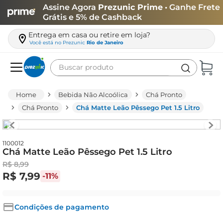
Assine Agora
Prezunic Prime
• Ganhe Frete
Grátis e 5% de Cashback
Entrega em casa ou retire em loja?
Você está no
Prezunic
Rio de Janeiro
Buscar produto
Termos mais buscados
Bebida Não Alcoólica
Chá Pronto
carne
Chá Pronto
Chá Matte Leão Pêssego Pet 1.5 Litro
leite
café
1100012
Chá Matte Leão Pêssego Pet 1.5 Litro
queijo
R$
8
,
99
azeite
R$
7
,
99
-
11%
biscoito
arroz
Condições de pagamento