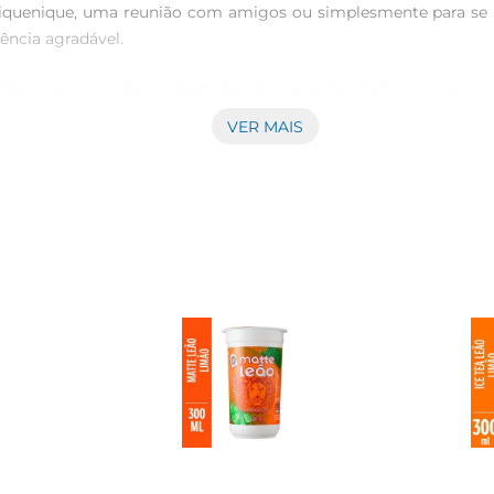
enique, uma reunião com amigos ou simplesmente para se hid
ncia agradável.

vida para quem deseja desfrutar de um sabor delicioso sem se 
 de alimentação equilibrada. Além disso, é uma ótima opção pa
VER MAIS
ego é prático e fácil de transportar, ideal para levar em passe
esmo como base para coquetéis não alcoólicos, proporcionando u
raticidade e sabor, ideal para quem busca uma opção refresca
da gole e sinta a leveza dessa bebida deliciosa