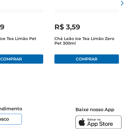
59
R$
3
,
59
Ice Tea Limão Pet
Chá Leão Ice Tea Limão Zero
Pet 300ml
endimento
Baixe nosso App
osco