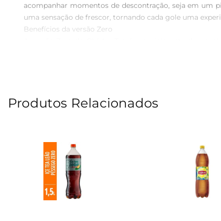
acompanhar momentos de descontração, seja em um piqu
uma sensação de frescor, tornando cada gole uma experiê
Benefícios da versão Zero  

A versão Zero do Chá Ice Tea é especialmente desenvol
alternativa que se encaixa perfeitamente em uma rotina
prazer de saborear uma bebida refrescante.

Versatilidade e praticidade  

Em sua embalagem de 1,5 litros, o Chá Ice Tea Zero Pêss
Produtos Relacionados
servido gelado, com gelo e uma fatia de limão, ou até m
Informações adicionais  

O Chá Ice Tea Zero Pêssego é uma bebida que combina p
escolha que se destaca em qualquer ocasião. Aproveite ca