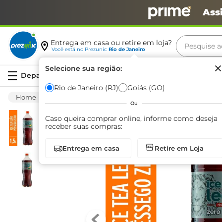
Ass
Pesquise aq
Entrega em casa ou retire em loja?
Você está no
Prezunic
Rio de Janeiro
Termos m
Selecione sua região:
Serviços
carne
Rio de Janeiro (RJ)
Goiás (GO)
Bebida Não Alcoólica
Chá Pronto
Chá Pr
leite
Ou
café
Caso queira comprar online, informe como deseja
receber suas compras:
queijo
Entrega em casa
Retire em Loja
azeite
biscoit
arroz
iogurte
papel h