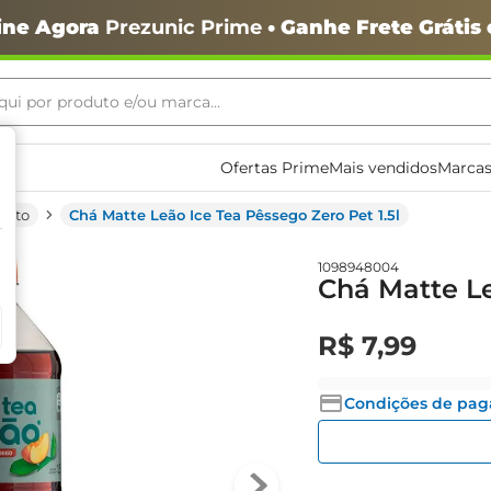
ine Agora
Prezunic Prime
• Ganhe Frete Grátis
ui por produto e/ou marca...
ais buscados
Ofertas Prime
Mais vendidos
Marcas
onto
Chá Matte Leão Ice Tea Pêssego Zero Pet 1.5l
1098948004
Chá Matte Le
R$
7
,
99
o
Condições de pa
igiênico