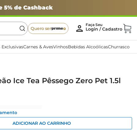
 e 5% de Cashback
Quero ser
 Exclusivas
Carnes & Aves
Vinhos
Bebidas Alcoólicas
Churrasco
ão Ice Tea Pêssego Zero Pet 1.5l
gamento
ADICIONAR AO CARRINHO