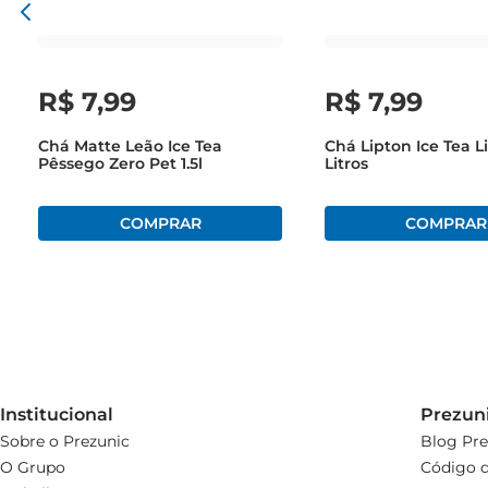
R$
7
,
99
R$
7
,
99
Chá Matte Leão Ice Tea
Chá Lipton Ice Tea L
Pêssego Zero Pet 1.5l
Litros
Institucional
Prezun
Sobre o Prezunic
Blog Pre
O Grupo
Código d