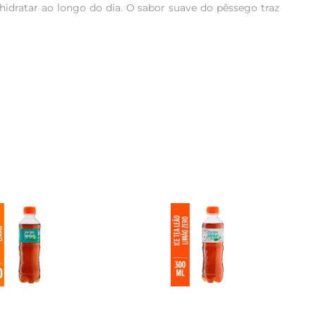
ratar ao longo do dia. O sabor suave do pêssego traz 
preocupar com calorias extras. Com zero açúcar, é uma 
ra quem busca reduzir a ingestão de açúcar, mantendo o 
ios, viagens ou para ter sempre à mão em casa. Pode ser 
m toque especial às suas receitas.

nte sem açúcar. Com um sabor que agrada a todos,é uma 